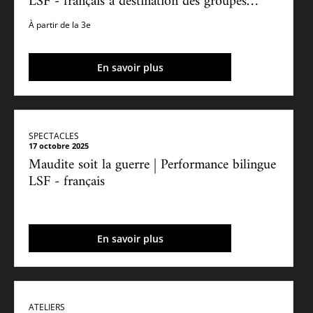
LSF - français à destination des groupes
scolaires
À partir de la 3e
En savoir plus
SPECTACLES
17 octobre 2025
Maudite soit la guerre | Performance bilingue
LSF - français
En savoir plus
ATELIERS