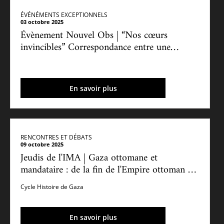
ÉVÉNÉMENTS EXCEPTIONNELS
03 octobre 2025
Évènement Nouvel Obs | “Nos cœurs
invincibles” Correspondance entre une
étudiante à Gaza et une étudiante en Israël
En savoir plus
RENCONTRES ET DÉBATS
09 octobre 2025
Jeudis de l'IMA | Gaza ottomane et
mandataire : de la fin de l'Empire ottoman à
la colonisation britannique (3/5)
Cycle Histoire de Gaza
En savoir plus