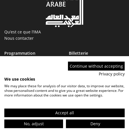
Qu’est ce que l’IMA
Nous contacter
Programmation
Billetterie
Magazine
Boutique
Ressources
IMA tourcoing
Continue without accepting
Collections
Marchés publics
Privacy policy
Devenir Ami de l’IMA
Nous rejoindre
We use cookies
FAQ
We may place these for analysis of our visitor data, to improve our website,
show personalised content and to give you a great website experience. For
more information about the cookies we use open the settings.
Accept all
Contact
FAQ
Marchés publics
No, adjust
Deny
Mentions légales - Politique de confidentialité
Réglement de visite