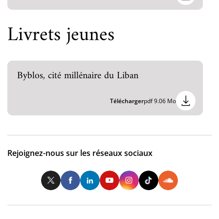
Livrets jeunes
Byblos, cité millénaire du Liban
Télécharger
pdf 9.06 Mo
Rejoignez-nous sur les réseaux sociaux
Twitter
Facebook
LinkedIn
Youtube
Instagram
Tiktok
So