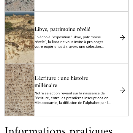
les tensions et les bouleversements
géopolitiques à l'œuvre.
Libye, patrimoine révélé
En écho à l'exposition "Libye, patrimoine
révélé", la librairie vous invite à prolonger
votre expérience à travers une sélection
d'ouvrages sur la Libye antique.
L'écriture : une histoire
millénaire
Notre sélection revient sur la naissance de
l’écriture, entre les premières inscriptions en
Mésopotamie, la diffusion de l'alphabet par les
Phéniciens et les grandes traditions
scripturaires du monde antique.
Informations pratiques