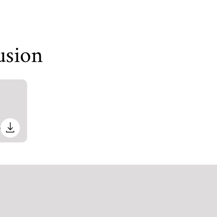
:
usion
o