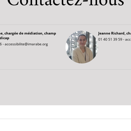
Contactez-nous
e, chargée de médiation, champ
Jeanne Richard, ch
ndicap
01 40 51 39 59 -
acc
6 -
accessibilite@imarabe.org