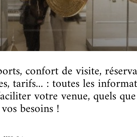
cueillir une exposition pédagogique itinérante / Host
e et de civilisation arabes
L’heure du conte
 educational travelling exhibition
orts, confort de visite, réserv
s, tarifs... : toutes les informa
aciliter votre venue, quels que
 vos besoins !