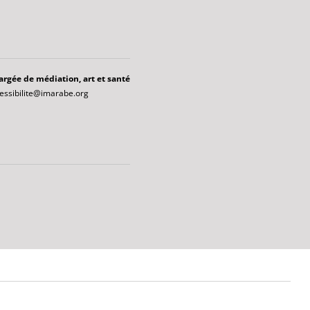
argée de médiation, art et santé
essibilite@imarabe.org