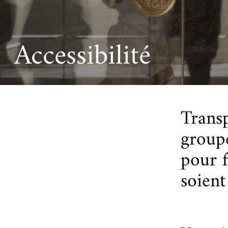
Ac
Le projet de nouveau musée
Festivals
Centre de langu
an
Les rencontres économiques du monde arabe
Cinéma
Accessibilité
Takam Tikou
Musique
Les Journées de l'histoire de l'IMA
Littérature et poésie
Transp
groupe
pour f
soient