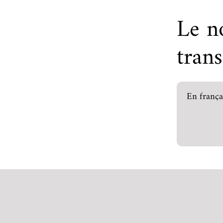
Le n
trans
En frança