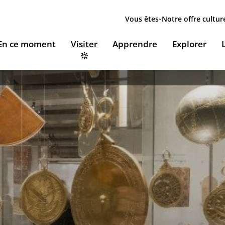
Menu
secondaire
Vous êtes
Notre offre cultur
ion
En ce moment
Visiter
Apprendre
Explorer
le
Accueillir nos expositions / Host our exhibitions
VOUS ACCUEILLENT
ESSOURCES & PÉDAGOGIE
LES RENDEZ-VOUS
Ingénierie culturelle
couvrir le monde arabe
Les Jeudis de l’IMA
Documents institutionnels
ïla Shahid
ssources pédagogiques
Ici & Maintenant
Nous rejoindre / Carrières
eunesse
ssources documentaires
Falsafa I Les RDV de la philosophie arabe
Mécènes et sponsors
que
taïr, le portail documentaire de l'IMA
Les Samedis de la poésie
Nous contacter
ramique, Café littéraire et self
nsulter / Emprunter des livres et des médias à la
Rencontres littéraires de l’IMA
bliothèque de l'IMA
Les escales musicales du musée