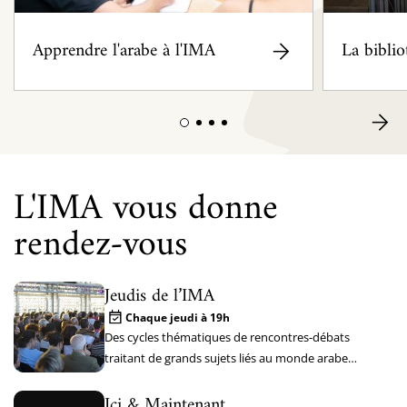
Apprendre l'arabe à l'IMA
La bibli
L'IMA vous donne
rendez-vous
Jeudis de l’IMA
Chaque jeudi à 19h
Des cycles thématiques de rencontres-débats
traitant de grands sujets liés au monde arabe
passé et contemporain
Ici & Maintenant