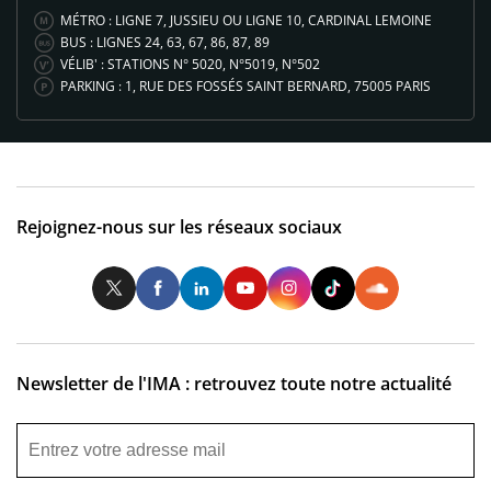
MÉTRO : LIGNE 7, JUSSIEU OU LIGNE 10, CARDINAL LEMOINE
BUS : LIGNES 24, 63, 67, 86, 87, 89
VÉLIB' : STATIONS N° 5020, N°5019, N°502
PARKING : 1, RUE DES FOSSÉS SAINT BERNARD, 75005 PARIS
Rejoignez-nous sur les réseaux sociaux
Twitter
Facebook
LinkedIn
Youtube
Instagram
Tiktok
So
Newsletter de l'IMA : retrouvez toute notre actualité