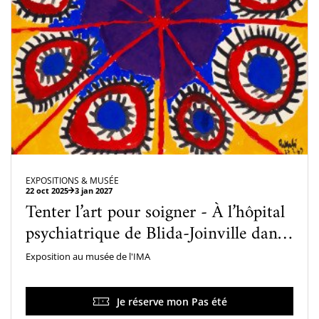
EXPOSITIONS & MUSÉE
22 oct 2025
3 jan 2027
Tenter l’art pour soigner - À l’hôpital
psychiatrique de Blida-Joinville dans
les années 1960
Exposition au musée de l'IMA
Je réserve mon Pas été