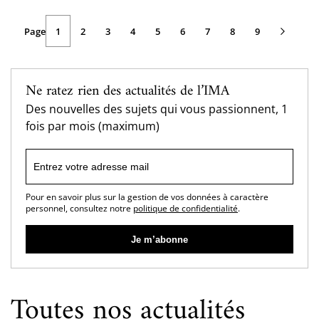
Page
Page
Page
1
Page
2
Page
3
Page
4
Page
5
Page
6
Page
7
Page
8
Page
9
Pagination
courante
suivante
Ne ratez rien des actualités de l’IMA
Des nouvelles des sujets qui vous passionnent, 1
fois par mois (maximum)
Pour en savoir plus sur la gestion de vos données à caractère
personnel, consultez notre
politique de confidentialité
.
Toutes nos actualités