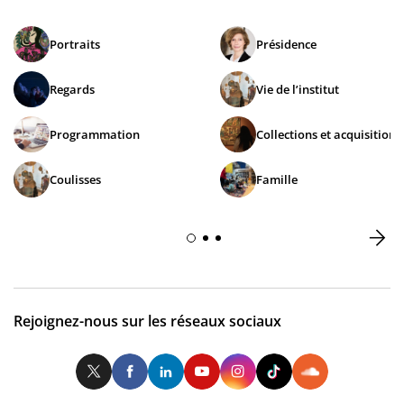
Portraits
Présidence
Regards
Vie de l’institut
Programmation
Collections et acquisitions
Coulisses
Famille
Rejoignez-nous sur les réseaux sociaux
Twitter
Facebook
LinkedIn
Youtube
Instagram
Tiktok
So