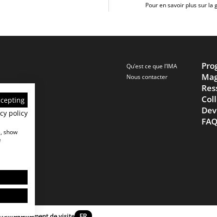
Pour en savoir plus sur la
Pro
Qu’est ce que l’IMA
Mag
Nous contacter
Res
Col
ccepting
Dev
cy policy
FA
e, show
e
FR
ialité
Réglement de visite