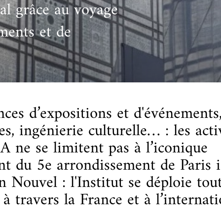
nal grâce au voyage
cueillir une exposition pédagogique itinérante / Host
e et de civilisation arabes
L’heure du conte
 educational travelling exhibition
ments et de
nces d’expositions et d'événements,
s, ingénierie culturelle… : les acti
A ne se limitent pas à l’iconique
nt du 5e arrondissement de Paris 
n Nouvel : l'Institut se déploie tou
 à travers la France et à l’internati