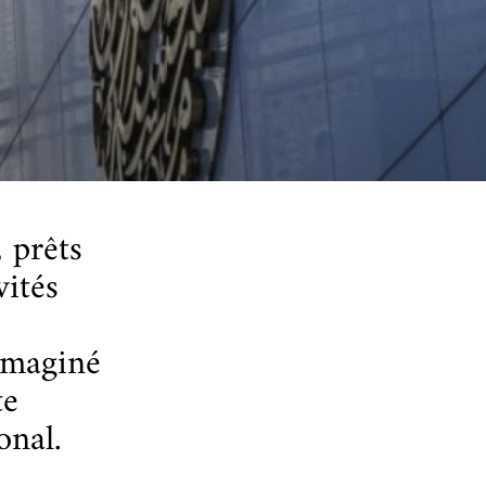
 prêts
vités
imaginé
te
onal.