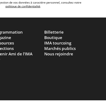
 gestion de vos données à caractère personnel, consultez notre
politique de confidentialité
.
grammation
Billetterie
azine
Boutique
sources
IMA tourcoing
lections
Marchés publics
enir Ami de l’IMA
Nous rejoindre
Q