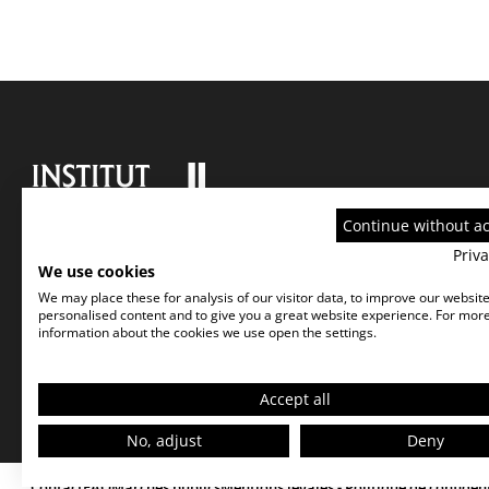
Continue without a
Priva
We use cookies
We may place these for analysis of our visitor data, to improve our websit
personalised content and to give you a great website experience. For mor
information about the cookies we use open the settings.
Accept all
No, adjust
Deny
Contact
FAQ
Marchés publics
Mentions légales - Politique de confident