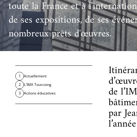
toute la France et à l'internatio
Ac
Le projet de nouveau musée
Festivals
Centre de langu
an
de ses expositions, de ses événe
Les rencontres économiques du monde arabe
Cinéma
nombreux prêts d'œuvres.
Takam Tikou
Musique
Les Journées de l'histoire de l'IMA
Littérature et poésie
Itinéra
d’œuvre
Actuellement
L'IMA Tourcoing
de l’IM
Actions éducatives
bâtime
par Jea
l’année