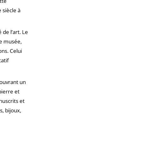
tte
 siècle à
 de l’art. Le
le musée,
ons. Celui
atif
couvrant un
ierre et
anuscrits et
, bijoux,