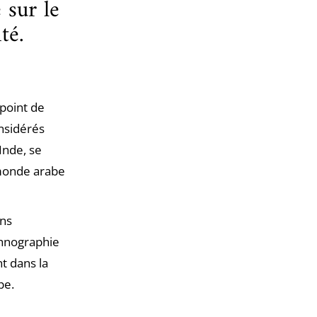
 sur le
ité.
 point de
onsidérés
’Inde, se
 monde arabe
ons
thnographie
t dans la
ope.