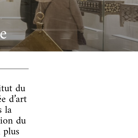
re
itut du
e d’art
 la
tion du
 plus