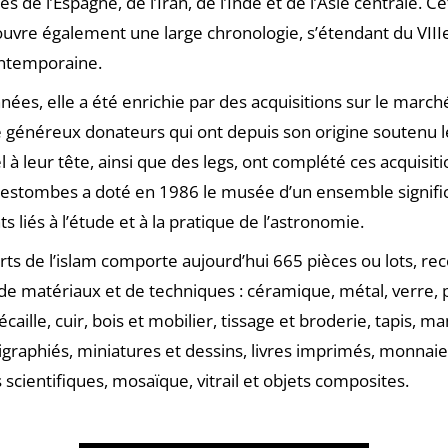
s de l’Espagne, de l’Iran, de l’Inde et de l’Asie centrale. Ce
ouvre également une large chronologie, s’étendant du VIIIe
ontemporaine.
nnées, elle a été enrichie par des acquisitions sur le marché
 généreux donateurs qui ont depuis son origine soutenu 
l à leur tête, ainsi que des legs, ont complété ces acquisiti
estombes a doté en 1986 le musée d’un ensemble signific
s liés à l’étude et à la pratique de l’astronomie.
rts de l’islam comporte aujourd’hui 665 pièces ou lots, re
de matériaux et de techniques : céramique, métal, verre, p
 écaille, cuir, bois et mobilier, tissage et broderie, tapis, m
lligraphiés, miniatures et dessins, livres imprimés, monnaies
scientifiques, mosaïque, vitrail et objets composites.