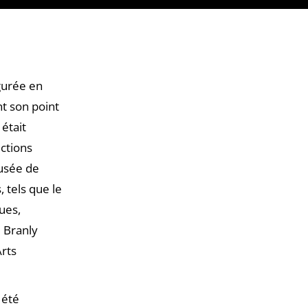
gurée en
t son point
 était
ections
Musée de
 tels que le
ues,
 Branly
Arts
 été