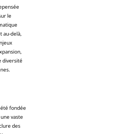
repensée
ur le
ématique
t au-delà,
njeux
expansion,
 diversité
ines.
a été fondée
 une vaste
clure des