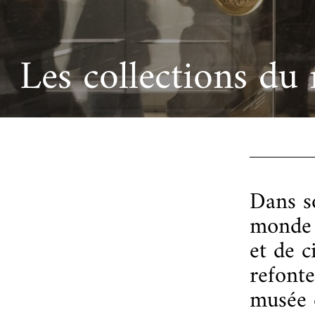
Ac
Le projet de nouveau musée
Festivals
Centre de langu
an
Les rencontres économiques du monde arabe
Cinéma
Les collections du 
Takam Tikou
Musique
Les Journées de l'histoire de l'IMA
Littérature et poésie
Dans so
monde 
et de c
refonte
musée e