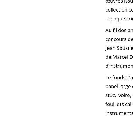
œuvres issue
collection c
l’époque c
Au fil des a
concours de
Jean Soustie
de Marcel D
d’instrument
Le fonds d’a
panel large 
stuc, ivoire,
feuillets ca
instruments 