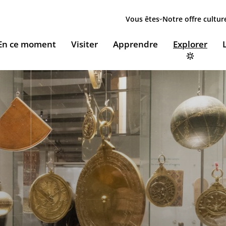
Menu
secondaire
Vous êtes
Notre offre cultur
ion
En ce moment
Visiter
Apprendre
Explorer
le
Accueillir nos expositions / Host our exhibitions
VOUS ACCUEILLENT
ESSOURCES & PÉDAGOGIE
LES RENDEZ-VOUS
Ingénierie culturelle
couvrir le monde arabe
Les Jeudis de l’IMA
Documents institutionnels
ïla Shahid
ssources pédagogiques
Ici & Maintenant
Nous rejoindre / Carrières
eunesse
ssources documentaires
Falsafa I Les RDV de la philosophie arabe
Mécènes et sponsors
que
taïr, le portail documentaire de l'IMA
Les Samedis de la poésie
Nous contacter
ramique, Café littéraire et self
nsulter / Emprunter des livres et des médias à la
Rencontres littéraires de l’IMA
bliothèque de l'IMA
Les escales musicales du musée