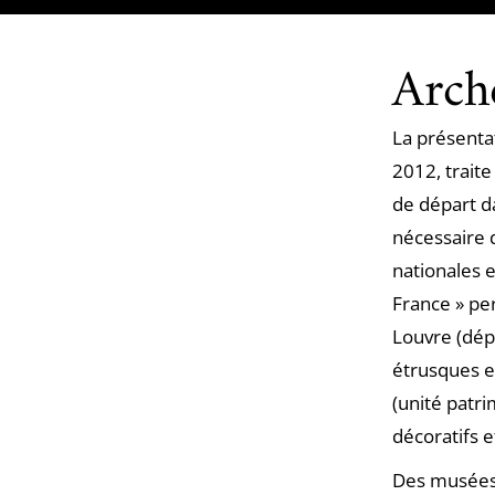
Arch
La présenta
2012, trait
de départ da
nécessaire d
nationales e
France » pe
Louvre (dép
étrusques e
(unité patr
décoratifs e
Des musées 