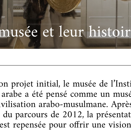
cueillir une exposition pédagogique itinérante / Host
e et de civilisation arabes
L’heure du conte
 educational travelling exhibition
musée et leur histoi
n projet initial, le musée de l’Inst
arabe a été pensé comme un musé
ivilisation arabo-musulmane. Après
 du parcours de 2012, la présenta
st repensée pour offrir une vision