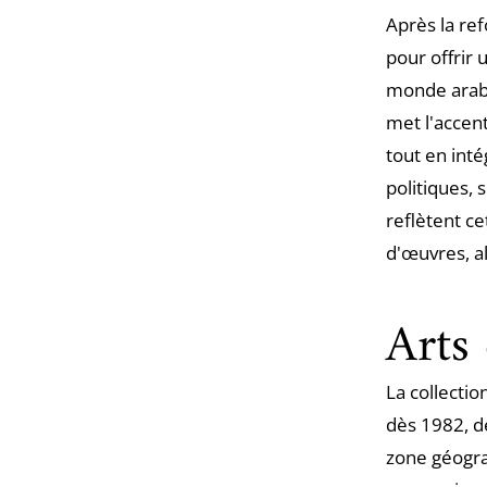
Après la re
pour offrir 
monde arabe
met l'accent
tout en int
politiques, 
reflètent ce
d'œuvres, a
Arts 
La collectio
dès 1982, d
zone géogra