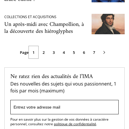
COLLECTIONS ET ACQUISITIONS
Un après-midi avec Champollion, à
la découverte des hiéroglyphes
Page
Page
Page
1
Page
2
Page
3
Page
4
Page
5
Page
6
Page
7
Pagination
courante
suivante
Ne ratez rien des actualités de l’IMA
Des nouvelles des sujets qui vous passionnent, 1
fois par mois (maximum)
Pour en savoir plus sur la gestion de vos données à caractère
personnel, consultez notre
politique de confidentialité
.