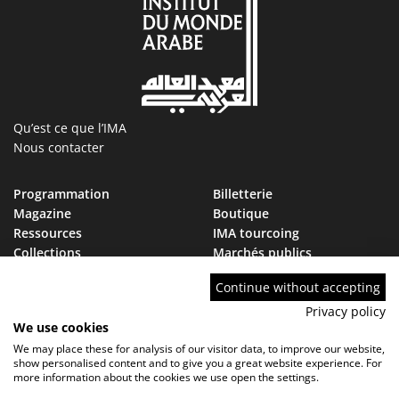
Qu’est ce que l’IMA
Nous contacter
Programmation
Billetterie
Magazine
Boutique
Ressources
IMA tourcoing
Collections
Marchés publics
Devenir Ami de l’IMA
Nous rejoindre
Continue without accepting
FAQ
Privacy policy
We use cookies
We may place these for analysis of our visitor data, to improve our website,
show personalised content and to give you a great website experience. For
more information about the cookies we use open the settings.
Contact
FAQ
Marchés publics