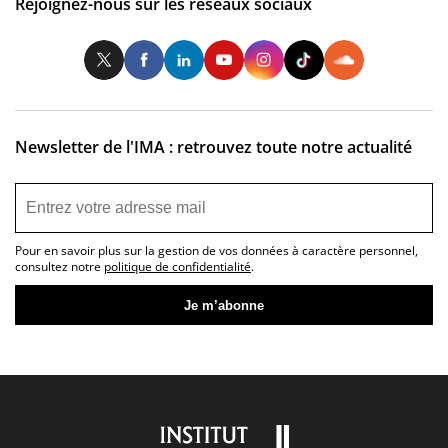
Rejoignez-nous sur les réseaux sociaux
Twitter
Facebook
LinkedIn
Youtube
Instagram
Tiktok
So
Newsletter de l'IMA : retrouvez toute notre actualité
Pour en savoir plus sur la gestion de vos données à caractère personnel,
consultez notre
politique de confidentialité
.