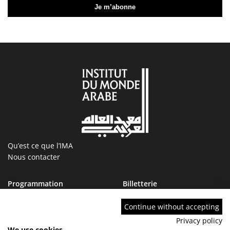
Qu’est ce que l’IMA
Nous contacter
Programmation
Billetterie
Magazine
Boutique
Ressources
IMA tourcoing
Continue without accepting
Collections
Marchés publics
Privacy policy
Devenir Ami de l’IMA
Nous rejoindre
We use cookies