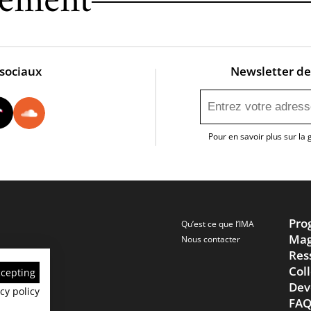
nement
 sociaux
Newsletter de 
utube
Instagram
Tiktok
Soundcloud
Pour en savoir plus sur la
Pro
Qu’est ce que l’IMA
Mag
Nous contacter
Res
Col
ccepting
Dev
cy policy
FA