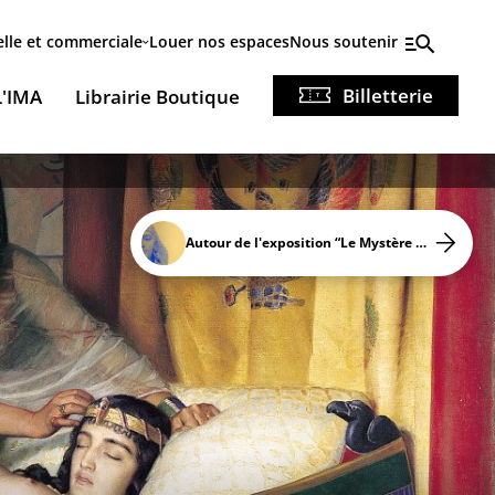
elle et commerciale
Louer nos espaces
Nous soutenir
Billetterie
L'IMA
Librairie Boutique
Autour de l'exposition “Le Mystère Cléopâtre”