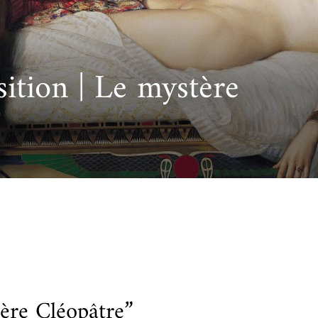
cueillir une exposition pédagogique itinérante / Host
e et de civilisation arabes
L’heure du conte
 educational travelling exhibition
sition | Le mystère
ère Cléopâtre”