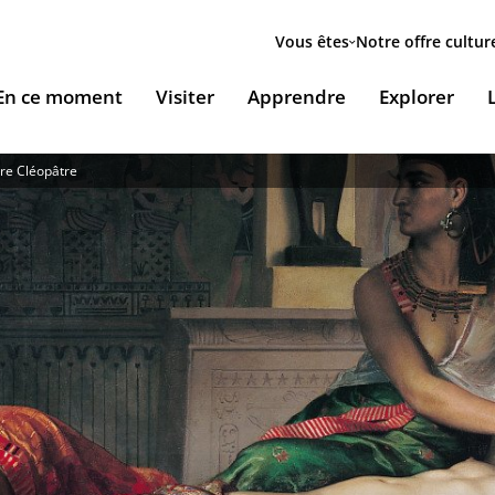
Menu
secondaire
Vous êtes
Notre offre cultur
ion
En ce moment
Visiter
Apprendre
Explorer
le
ère Cléopâtre
Accueillir nos expositions / Host our exhibitions
VOUS ACCUEILLENT
ESSOURCES & PÉDAGOGIE
LES RENDEZ-VOUS
Ingénierie culturelle
couvrir le monde arabe
Les Jeudis de l’IMA
Documents institutionnels
ïla Shahid
ssources pédagogiques
Ici & Maintenant
Nous rejoindre / Carrières
eunesse
ssources documentaires
Falsafa I Les RDV de la philosophie arabe
Mécènes et sponsors
que
taïr, le portail documentaire de l'IMA
Les Samedis de la poésie
Nous contacter
ramique, Café littéraire et self
nsulter / Emprunter des livres et des médias à la
Rencontres littéraires de l’IMA
bliothèque de l'IMA
Les escales musicales du musée