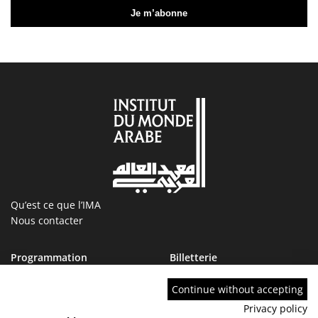
Qu’est ce que l’IMA
Nous contacter
Programmation
Billetterie
Magazine
Boutique
Ressources
IMA tourcoing
Continue without accepting
Collections
Marchés publics
Privacy policy