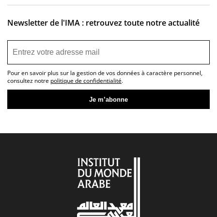
Musique
Newsletter de l'IMA : retrouvez toute notre actualité
Falsafa, les rendez-vous de la philosophie arabe
Pour en savoir plus sur la gestion de vos données à caractère personnel,
Ici & Maintenant
consultez notre
politique de confidentialité
.
Jeudis de l’IMA
L’heure du conte
Les Escales musicales du musée
Les Samedis de la poésie
Rencontres littéraires de l’IMA
Rencontres et débats