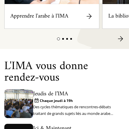
Apprendre l'arabe à l'IMA
La bibli
L'IMA vous donne
rendez-vous
Jeudis de l’IMA
Chaque jeudi à 19h
Des cycles thématiques de rencontres-débats
traitant de grands sujets liés au monde arabe
passé et contemporain
Ici & Maintenant