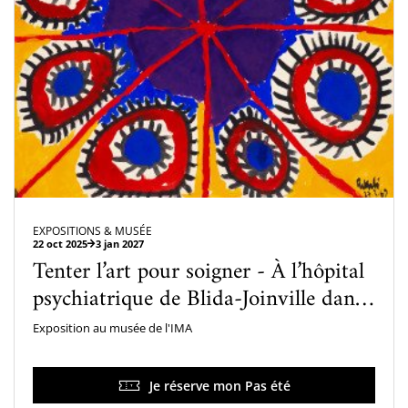
EXPOSITIONS & MUSÉE
22 oct 2025
3 jan 2027
Tenter l’art pour soigner - À l’hôpital
psychiatrique de Blida-Joinville dans
les années 1960
Exposition au musée de l'IMA
Je réserve mon Pas été