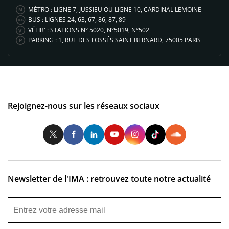
MÉTRO : LIGNE 7, JUSSIEU OU LIGNE 10, CARDINAL LEMOINE
BUS : LIGNES 24, 63, 67, 86, 87, 89
VÉLIB' : STATIONS N° 5020, N°5019, N°502
PARKING : 1, RUE DES FOSSÉS SAINT BERNARD, 75005 PARIS
Rejoignez-nous sur les réseaux sociaux
Twitter
Facebook
LinkedIn
Youtube
Instagram
Tiktok
So
Newsletter de l'IMA : retrouvez toute notre actualité