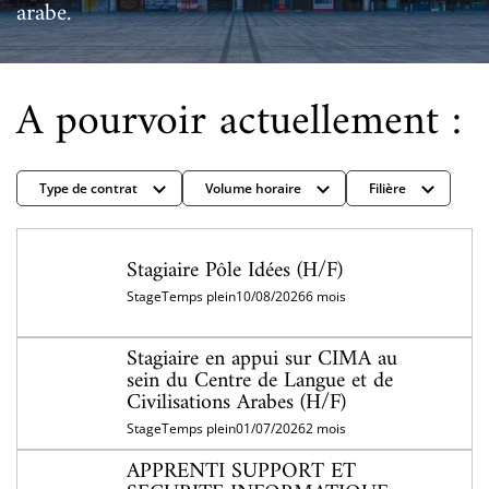
arabe.
A pourvoir actuellement :
Type de contrat
Volume horaire
Filière
Stagiaire Pôle Idées (H/F)
Stage
Temps plein
10/08/2026
6 mois
Stagiaire en appui sur CIMA au
sein du Centre de Langue et de
Civilisations Arabes (H/F)
Stage
Temps plein
01/07/2026
2 mois
APPRENTI SUPPORT ET