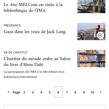
Le 46e MELCom en visite à la
bibliothèque de l’IMA
PRÉSIDENCE
Gaza dans les yeux de Jack Lang
VIE DE L’INSTITUT
L'Institut du monde arabe au Salon
du livre d'Abou Dabi
La participation de l'IMA à la 34e édition d'un
événement international
Page
Page
Page
Page
Page
2
Page
3
Page
4
Page
5
6
Page
7
Page
8
Page
9
Page
10
Pagination
précédente
courante
suivante