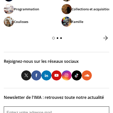
Programmation
Collections et acquisitions
Coulisses
Famille
Rejoignez-nous sur les réseaux sociaux
Twitter
Facebook
LinkedIn
Youtube
Instagram
Tiktok
So
Newsletter de l'IMA : retrouvez toute notre actualité