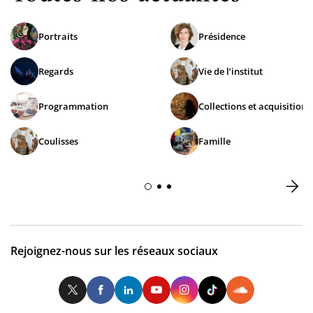
Portraits
Présidence
Regards
Vie de l’institut
Programmation
Collections et acquisitions
Coulisses
Famille
Rejoignez-nous sur les réseaux sociaux
Twitter
Facebook
LinkedIn
Youtube
Instagram
Tiktok
So