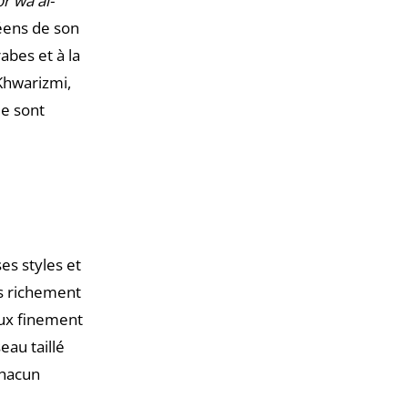
br wa al-
péens de son
bes et à la
-Khwarizmi,
e sont
ses styles et
ts richement
aux finement
eau taillé
Chacun