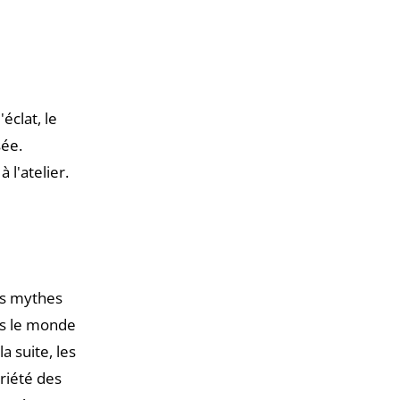
éclat, le
sée.
l'atelier.
les mythes
ans le monde
a suite, les
riété des