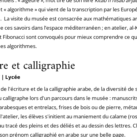
tiels : « algèbre », mot tiré de son livre
Kitab fi hisab al-ja
et « algorithme » qui vient de la transcription par les Euro
 La visite du musée est consacrée aux mathématiques ara
de ces savoirs dans l’espace méditerranéen ; en atelier, al
t Fibonacci sont convoqués pour mieux comprendre ce qu
 les algorithmes.
re et calligraphie
e
| Lycée
e l'écriture et de la calligraphie arabe, de la diversité de 
du calligraphe lors d'un parcours dans le musée : manuscri
arabesques et entrelacs, frises de bois ou de pierre, mét
 l'atelier, les élèves s'initient au maniement du calame (ros
au tracé des pleins et des déliés et au dessin des lettres. 
 son prénom calligraphié en arabe sur une belle page.