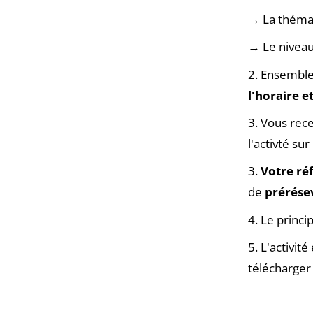
→ La thémat
→ Le niveau
2. Ensemble
l'horaire
e
3. Vous rece
l'activté su
3.
Votre réf
de
prérése
4. Le princi
5. L'activit
télécharger