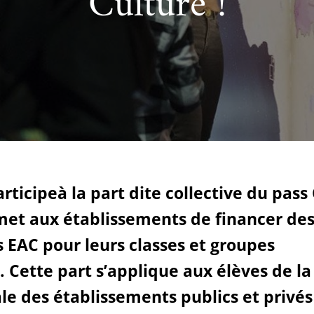
Culture !
cueillir une exposition pédagogique itinérante / Host
e et de civilisation arabes
L’heure du conte
 educational travelling exhibition
articipe
à
la part dite collective du pass
met aux établissements de
financer de
s EAC pour leurs classes et groupes
s.
Cette part s’applique aux
élèves de la
le
des établissements publics et privés