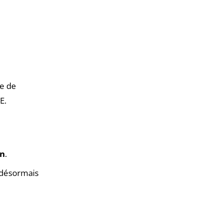
ne de
GE.
on
.
z désormais