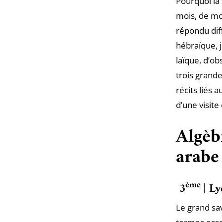
Pourquoi la 
mois, de mo
répondu dif
hébraïque, j
laïque, d’ob
trois grand
récits liés 
d’une visit
Algèb
arabe
ème
3
| L
Le grand sa