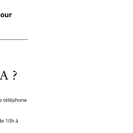
our
MA ?
e téléphone
de 10h à