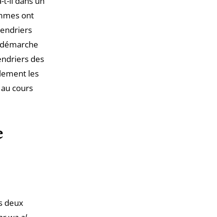
t-il dans un
ommes ont
lendriers
ne démarche
endriers des
alement les
 au cours
e
s deux