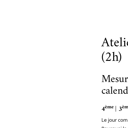
Ateli
(2h)
Mesure
calend
ème
è
4
| 3
Le jour comm