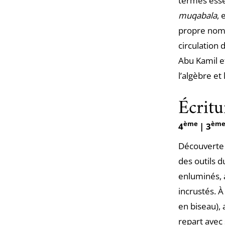
termes essen
muqabala
, 
propre nom.
circulation 
Abu Kamil e
l’algèbre et
Écritu
ème
èm
4
| 3
Découverte d
des outils 
enluminés, 
incrustés. À
en biseau), 
repart avec