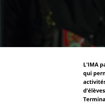
Ac
Le projet de nouveau musée
Festivals
Centre de langu
an
Les rencontres économiques du monde arabe
Cinéma
Takam Tikou
Musique
Les Journées de l'histoire de l'IMA
Littérature et poésie
L'IMA p
qui
per
activité
d’élève
Termina