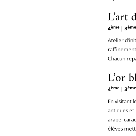
L’art 
ème
èm
4
| 3
Atelier d'in
raffinement
Chacun repar
L’or b
ème
èm
4
| 3
En visitant 
antiques et 
arabe, carac
élèves mett