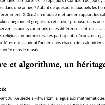
semaine comporte-t-elle sept jours ? Combien de jours y a-
is dans une année ? Autant de questions auxquels les h
féremment. Grâce à un module mettant en rapport les ca
ulien, hégirien et grégorien, cet atelier propose, dans u
server les points communs et les différences entre les cal
es religions monothéistes. Les participants découvrent ég
aux fêtes qui scandent l’année dans chacun des calendriers,
e contée dans le musée.
re et algorithme, un héritag
ycée
vant du IXè siècle al-Khwarizmi a légué aux mathématique