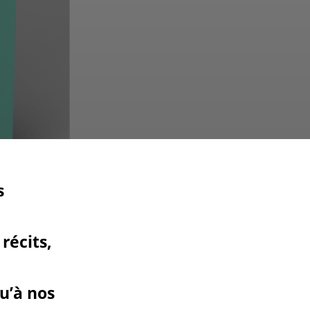
s
récits,
u’à nos