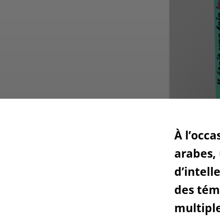
Ac
Le projet de nouveau musée
Festivals
Centre de langu
an
Les rencontres économiques du monde arabe
Cinéma
Takam Tikou
Musique
Les Journées de l'histoire de l'IMA
Littérature et poésie
À l’occa
arabes, 
d’intell
des témo
multiple