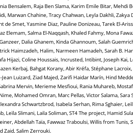
nia Bensalem, Raja Ben Slama, Karim Emile Bitar, Mehdi 
idi, Marwan Chahine, Tracy Chahwan, Leyla Dakhli, Zakya 
t de Smet, Yasmine Diaz, Pauline Donizeau, Tarek El-Ariss,
z Elemam, Salma El-Naqqash, Khaled Fahmy, Mona Fawaz
u, Ganzeer, Dalia Ghanem, Kinda Ghannoum, Salah Guemric
trick Haimzadeh, Halim, Narmeen Hamadeh, Sarah B. Harna
fa Hijazi, Coline Houssais, Incrusted, Intibint, Joseph Kai, 
Mazen Kerbaj, Bahgat Korany, Abir Kréfa, Stéphane Lacroix,
e-Jean Luizard, Ziad Majed, Zarifi Haidar Marín, Hind Medd
abrina Mervin, Merieme Mesfioui, Rania Muhareb, Mosta
Nime, Mohamed Omran, Marc Pellas, Victor Salama, Sara 
Alexandra Schwartzbrod, Isabela Serhan, Rima Sghaier, Leïl
, Leïla Slimani, Laila Soliman, ST4 The project, Hamid Su
einer, Abdellah Taïa, Fawwaz Traboulsi, Willis from Tunis, S
 Zaid, Salim Zerrouki.