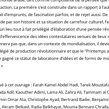
’action. La première s’est construite dans un rapport à l’au
ait d’emprunts, de fascination parfois, et de rejet aussi. De
, de par son histoire et sa situation de carrefour culturel, l
un lieu tout à fait privilégié d’élaboration d’une pensée ré
’effervescence des idées contestataires venues de lieux m
nnera pas que, dans un contexte de mondialisation, il dev
légié de production révolutionnaire et que le “Printemps a
te gagné ce statut de laboratoire d’idées et de forms de mo
 »
ué à cet ouvrage : Farah Kamel Abdel Hadi, Tarek Moustafa
da Adil, Kaouther Adimi, Lama Ali, Zahra Ali, Tammam al
smin Omar Ata, Christophe Ayad, Bertrand Badie, Benjamin
 Akram Belkaïd, Radia Belkhayat, Mounia Bennani-Chraïb