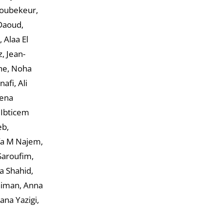
Boubekeur,
Daoud,
 Alaa El
, Jean-
he, Noha
fi, Ali
Lena
 Ibticem
eb,
fa M Najem,
Saroufim,
a Shahid,
laiman, Anna
ana Yazigi,