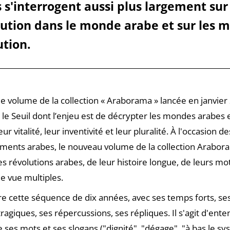
ls s'interrogent aussi plus largement sur 
lution dans le monde arabe et sur les m
ution.
me volume de la collection « Araborama » lancée en janvier
 le Seuil dont l’enjeu est de décrypter les mondes arabes 
eur vitalité, leur inventivité et leur pluralité. À l'occasion d
ments arabes, le nouveau volume de la collection Arabor
 révolutions arabes, de leur histoire longue, de leurs mo
e vue multiples.
 lire cette séquence de dix années, avec ses temps forts, ses
ragiques, ses répercussions, ses répliques. Il s'agit d'ente
es mots et ses slogans ("dignité", "dégage", "à bas le sy