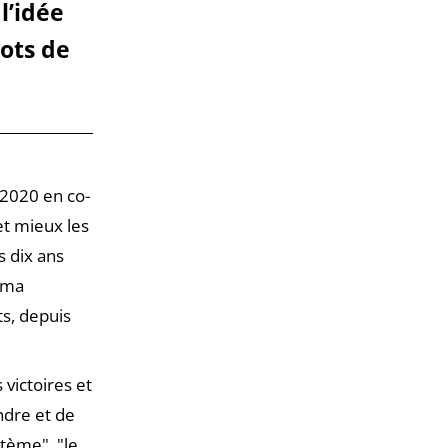
l’idée
ots de
 2020 en co-
et mieux les
es dix ans
ama
ts, depuis
 victoires et
ndre et de
stème", "le