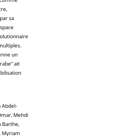
tre,
 par sa
’espace
volutionnaire
ultiples.
ienne un
rabe” ait
bilisation
 Abdel-
 Omar, Mehdi
 Barthe,
i, Myriam