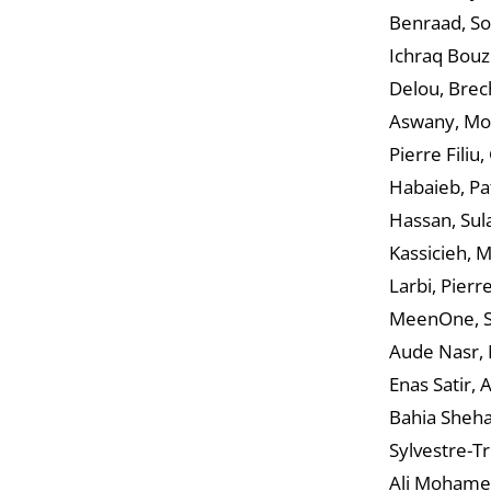
Benraad, So
Ichraq Bouz
Delou, Brech
Aswany, Moa
Pierre Fili
Habaieb, Pa
Hassan, Sula
Kassicieh, 
Larbi, Pierr
MeenOne, S
Aude Nasr, 
Enas Satir, 
Bahia Shehab
Sylvestre-Tr
Ali Mohamed