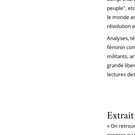
peuple", etc
le monde ara
révolution 
Analyses, té
féminin comm
militants, a
grande liber
lectures de
Extrait
« On retrouv
propres au