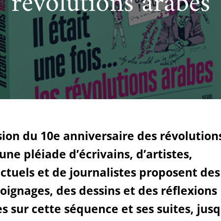
révolutions arabes
cueillir une exposition pédagogique itinérante / Host
e et de civilisation arabes
L’heure du conte
 educational travelling exhibition
sion du 10e anniversaire des révolution
une pléiade d’écrivains, d’artistes,
ectuels et de journalistes proposent des 
ignages, des dessins et des réflexions
s sur cette séquence et ses suites, jusq