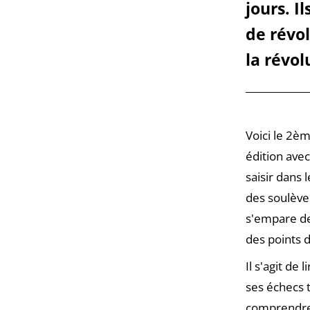
jours. I
de révo
la révol
Voici le 2è
édition avec
saisir dans l
des soulève
s'empare des
des points d
Il s'agit de
ses échecs t
comprendre s