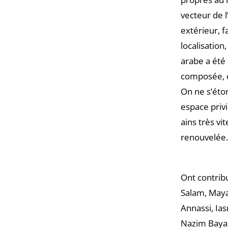
vecteur de l
extérieur, f
localisation
arabe a été 
composée, d
On ne s’éto
espace privi
ains très vi
renouvelée.
Ont contrib
Salam, Maya
Annassi, Ia
Nazim Baya,