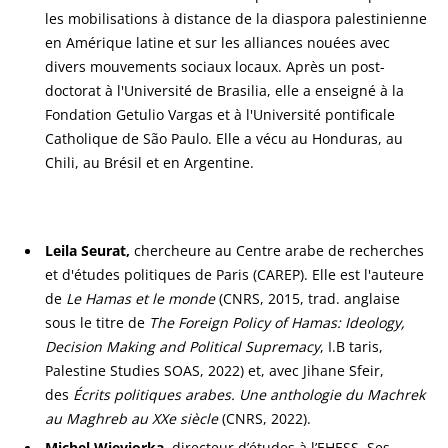
les mobilisations à distance de la diaspora palestinienne
en Amérique latine et sur les alliances nouées avec
divers mouvements sociaux locaux. Après un post-
doctorat à l'Université de Brasilia, elle a enseigné à la
Fondation Getulio Vargas et à l'Université pontificale
Catholique de São Paulo. Elle a vécu au Honduras, au
Chili, au Brésil et en Argentine.
Leila Seurat,
chercheure au Centre arabe de recherches
et d'études politiques de Paris (CAREP). Elle est l'auteure
de
Le Hamas et le monde
(CNRS, 2015, trad. anglaise
sous le titre de
The Foreign Policy of Hamas: Ideology,
Decision Making and Political Supremacy
, I.B taris,
Palestine Studies SOAS, 2022) et, avec Jihane Sfeir,
des
Écrits politiques arabes. Une anthologie du Machrek
au Maghreb au XXe siècle
(CNRS, 2022).
Michel Wieviorka
, directeur d’études à l’EHESS. Ses