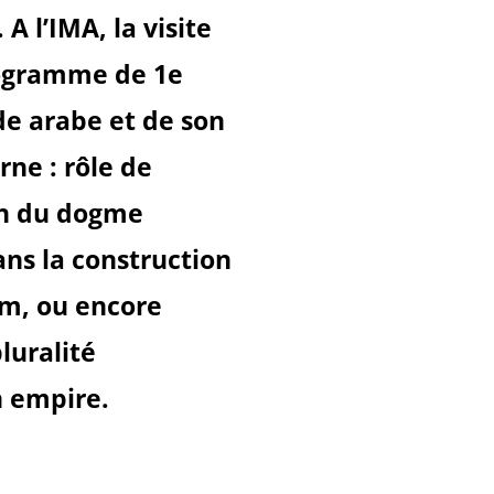
 l’IMA, la visite
rogramme de 1e
e arabe et de son
ne : rôle de
on du dogme
ans la construction
lam, ou encore
luralité
n empire.