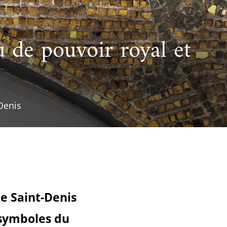
cueillir une exposition pédagogique itinérante / Host
e et de civilisation arabes
L’heure du conte
 educational travelling exhibition
eu de pouvoir royal et
Denis
de Saint-Denis
 symboles du