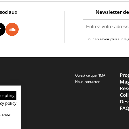
 sociaux
Newsletter de 
utube
Instagram
Tiktok
Soundcloud
Pour en savoir plus sur la
Pro
Qu’est ce que l’IMA
Mag
Nous contacter
Res
Col
ccepting
Dev
cy policy
FA
e, show
e