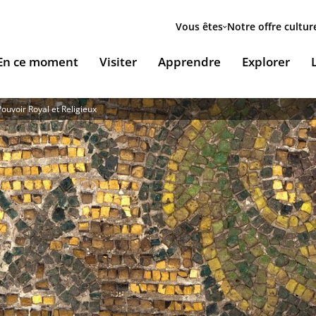
Menu
secondaire
Vous êtes
Notre offre cultur
ion
En ce moment
Visiter
Apprendre
Explorer
le
Pouvoir Royal et Religieux
Accueillir nos expositions / Host our exhibitions
VOUS ACCUEILLENT
ESSOURCES & PÉDAGOGIE
LES RENDEZ-VOUS
Ingénierie culturelle
couvrir le monde arabe
Les Jeudis de l’IMA
Documents institutionnels
ïla Shahid
ssources pédagogiques
Ici & Maintenant
Nous rejoindre / Carrières
eunesse
ssources documentaires
Falsafa I Les RDV de la philosophie arabe
Mécènes et sponsors
que
taïr, le portail documentaire de l'IMA
Les Samedis de la poésie
Nous contacter
ramique, Café littéraire et self
nsulter / Emprunter des livres et des médias à la
Rencontres littéraires de l’IMA
bliothèque de l'IMA
Les escales musicales du musée