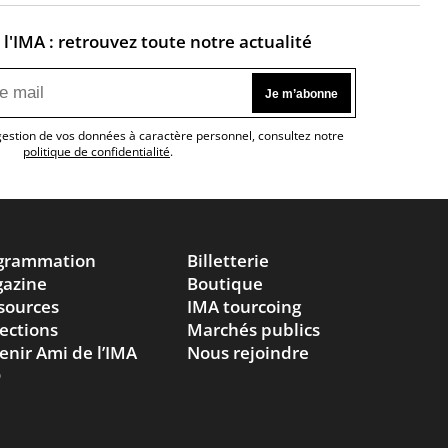
l'IMA : retrouvez toute notre actualité
 gestion de vos données à caractère personnel, consultez notre
politique de confidentialité
.
grammation
Billetterie
azine
Boutique
sources
IMA tourcoing
lections
Marchés publics
enir Ami de l’IMA
Nous rejoindre
Q