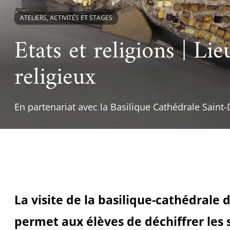
Ac
Le projet de nouveau musée
Festivals
Centre de langu
ATELIERS, ACTIVITÉS ET STAGES
an
Les rencontres économiques du monde arabe
Cinéma
Etats et religions | Li
Takam Tikou
Musique
religieux
Les Journées de l'histoire de l'IMA
Littérature et poésie
En partenariat avec la Basilique Cathédrale Saint-
La visite de la basilique-cathédrale 
permet aux élèves de déchiffrer les