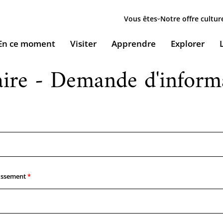
Menu
secondaire
Vous êtes
Notre offre cultur
ion
En ce moment
Visiter
Apprendre
Explorer
le
aire - Demande d'inform
Accueillir nos expositions / Host our exhibitions
VOUS ACCUEILLENT
ESSOURCES & PÉDAGOGIE
LES RENDEZ-VOUS
Ingénierie culturelle
couvrir le monde arabe
Les Jeudis de l’IMA
Documents institutionnels
ïla Shahid
ssources pédagogiques
Ici & Maintenant
Nous rejoindre / Carrières
eunesse
ssources documentaires
Falsafa I Les RDV de la philosophie arabe
Mécènes et sponsors
issement
que
taïr, le portail documentaire de l'IMA
Les Samedis de la poésie
Nous contacter
ramique, Café littéraire et self
nsulter / Emprunter des livres et des médias à la
Rencontres littéraires de l’IMA
bliothèque de l'IMA
Les escales musicales du musée