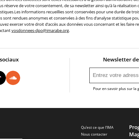
us réserve de votre consentement, de sa newsletter ainsi qu’à la réalisation 
istiques.Les informations recueillies sont conservées pour une durée de trois
les sont rendues anonymes et conservées à des fins d’analyse statistique po
uvez exercer votre droit d’accès aux données vous concernant et les faire rec
actant
vosdonnees-dpo@imarabe.org
.
 sociaux
Newsletter de 
utube
Instagram
Tiktok
Soundcloud
Pour en savoir plus sur la
Pro
Qu’est ce que l’IMA
Mag
Nous contacter