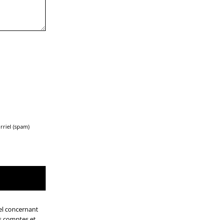
rriel (spam)
el concernant
es comptes et