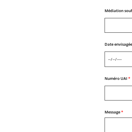
Médiation sou
Date envisagé
Numéro UAI
Message