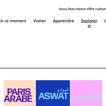
Menu
secondaire
Vous êtes
Notre offre cultur
ion
En ce moment
Visiter
Apprendre
Explorer
le
Accueillir nos expositions / Host our exhibitions
VOUS ACCUEILLENT
ESSOURCES & PÉDAGOGIE
LES RENDEZ-VOUS
Ingénierie culturelle
couvrir le monde arabe
Les Jeudis de l’IMA
Documents institutionnels
ïla Shahid
ssources pédagogiques
Ici & Maintenant
Nous rejoindre / Carrières
eunesse
ssources documentaires
Falsafa I Les RDV de la philosophie arabe
Mécènes et sponsors
que
taïr, le portail documentaire de l'IMA
Les Samedis de la poésie
Nous contacter
ramique, Café littéraire et self
nsulter / Emprunter des livres et des médias à la
Rencontres littéraires de l’IMA
bliothèque de l'IMA
Les escales musicales du musée