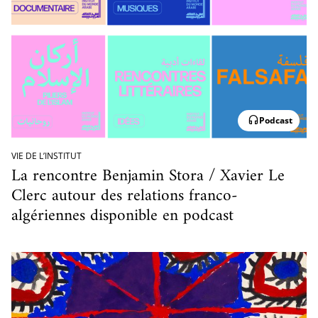
cueillir une exposition pédagogique itinérante / Host
e et de civilisation arabes
L’heure du conte
 educational travelling exhibition
Podcast
VIE DE L’INSTITUT
La rencontre Benjamin Stora / Xavier Le
Clerc autour des relations franco-
algériennes disponible en podcast