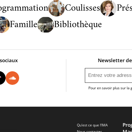
ogrammation
Coulisses
Pré
Famille
Bibliothèque
 sociaux
Newsletter de 
utube
Instagram
Tiktok
Soundcloud
Pour en savoir plus sur la
Pro
Qu’est ce que l’IMA
Mag
Nous contacter