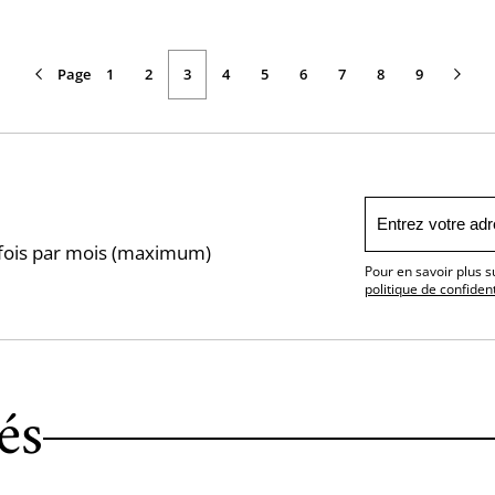
Page
Page
Page
Page
Page
1
Page
2
3
Page
4
Page
5
Page
6
Page
7
Page
8
Page
9
précédente
courante
suivante
1 fois par mois (maximum)
Pour en savoir plus s
politique de confident
és