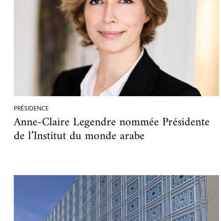
Ac
Le projet de nouveau musée
Festivals
Centre de langu
an
Les rencontres économiques du monde arabe
Cinéma
Takam Tikou
Musique
Les Journées de l'histoire de l'IMA
Littérature et poésie
PRÉSIDENCE
Anne-Claire Legendre nommée Présidente
de l’Institut du monde arabe