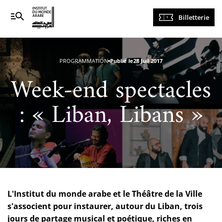
Navigation
Billetterie
principale
PROGRAMMATION
Publié le
28 Juil 2017
Week-end spectacles
: « Liban, Libans »
L'Institut du monde arabe et le Théâtre de la Ville
s'associent pour instaurer, autour du Liban, trois
jours de partage musical et poétique, riches en