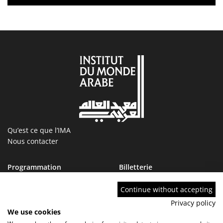
Qu’est ce que l’IMA
Nous contacter
Programmation
Billetterie
Magazine
Boutique
Ressources
IMA tourcoing
Continue without accepting
Collections
Marchés publics
Privacy policy
Devenir Ami de l’IMA
Nous rejoindre
We use cookies
FAQ