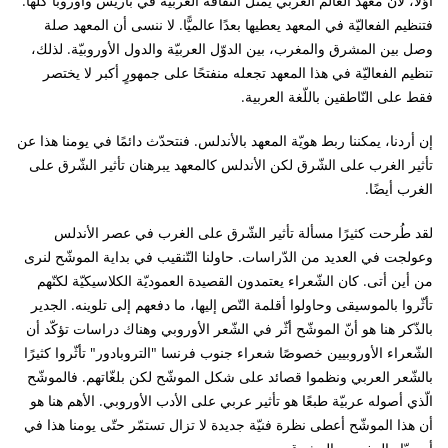
أوّلًا، لأن معهد العالم العربي يُمثّل الثّقافة العربيّة في باريس وأوروبا كلّها.
فتنظيم الفعاليّة في المعهد يعطيها بعدًا عالميًّا. لا ننسى أن المعهد صلة
وصل بين المشرق والمغرب، بين الدوّل العربيّة والدول الأوروبيّة. لذلك،
تنظيم الفعاليّة في هذا المعهد تجعله منفتحًا على جمهورٍ أكبر لا يختصر
فقط على النّاطقين باللّغة العربية.
إن أردنا، يمكننا ربط هويّة المعهد بالأندلس. فنتحدّث دائمًا في يومنا هذا عن
تأثير الغرب على الشّرق لكن الأندلس كالمعهد يبرهنان تأثير الشّرق على
الغرب أيضًا.
لقد طُرحت كثيرًا مسألة تأثير الشّرق على الغرب في عصر الأندلس
وعولجت في العديد من الدّراسات. حاولنا التّنقيب في بداية الموشّح لنرى
من أين أتى. كان الشّعراء يعتمدون القصيدة العموديّة الكلاسيكيّة لكنّهم
تأثّروا بالموسيقى وحاولوا أقلمة النّص إليها، ما دفعهم إلى تلوينه. الجدير
بالذّكر هنا هو أنّ الموشّح أثّر في الشّعر الأوروبي وهناك دراسات تؤكّد أن
الشّعراء الأوروبيين خصوصًا شعراء جنوب فرنسا "التروبادور" تأثّروا كثيرًا
بالشّعر العربي ونظموا قصائد على شكل الموشّح لكن بلغّاتهم. فالموشّح
الّذي أصوله عربيّة طبعًا هو تأثير عربي على الأدب الأوروبي. الأهم هنا هو
أن هذا الموشّح أعطى نظرة فنيّة جديدة لا تزال تستمّر حتّى يومنا هذا في