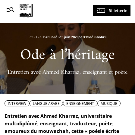
Navigation
Billetterie
principale
PORTRAITS
Publié le
5 juin 2023
par
Chloé Ghobril
Ode à l’héritage
Entretien avec Ahmed Kharraz, enseignant et poète
INTERVIEW
LANGUE ARABE
ENSEIGNEMENT
MUSIQUE
Entretien avec Ahmed Kharraz, universitaire
multidiplômé, enseignant, traducteur, poète,
amoureux du mouwachah, cette « poésie écrite