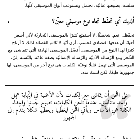
سلسة، بطبيعتها غنائيّة، تحتمل وتستوعب أنواع الموسيقى كلّها.
ألديك أي تحفّظ تجاه نوع موسيقي معيّن؟
تحفّظ... نعم. شخصيًّا، لا أستمتع كثيرًا بالموسيقى التّجاريّة لأنّي أشعر
أحيانًا أن هدفها اقتصادي فحسب. أرى أنّها لا تُلائم القصائد لذلك لا أرتاح
كثيرًا لهذا النوع من الموسيقى. أُفضّل الموسيقى الهادئة الّتي تتماشى مع
الشّعر ومع الرّسالة الأدبيّة والرّسالة الإنسانيّة بصفة عامّة. بالنّسبة إليّ،
الموسيقى الّتي تهمل قليلًا نوعيّة الكلمات هي نوع آخر من الموسيقى، لها
جمهورها طبعًا، لكن لستُ منه.
على اللّحن أن يتماشى مع الكلمات لأن الأغنية في النّهاية عمل
واحد متناسق. عندما تُلحّن الكلمات، تصبح جسدًا واحدًا.
الكلمة هي الأساس ويأتي اللّحن ليغطّيها ويعطيها شكلًا يُقدّم إلى
الجمهور