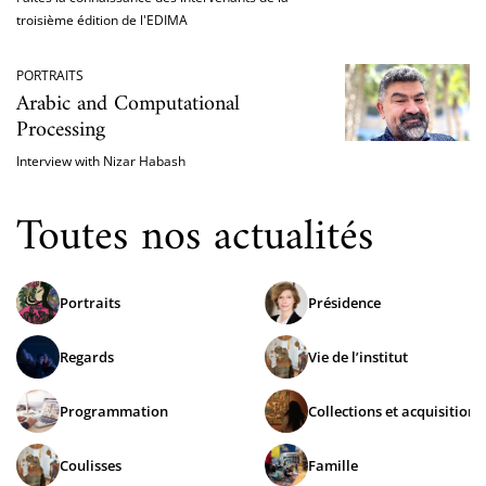
troisième édition de l'EDIMA
PORTRAITS
Arabic and Computational
Processing
Interview with Nizar Habash
Toutes nos actualités
Portraits
Présidence
Regards
Vie de l’institut
Programmation
Collections et acquisitions
Coulisses
Famille