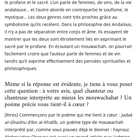
le profane et le sacré. L’un parle de femmes, de vins, de la vie
andalouse… et l’autre aborde en contrepartie le soufisme, le
mystique… Les deux genres sont très proches grâce au
symbolisme qu’ils recèlent. Dans la philosophie des Andalous,
il n’y a pas de séparation entre corps et âme. Ils essayent de
montrer que les deux sont étroitement liés en exprimant le
sacré par le profane. En écoutant un mouwachah, on pourrait
facilement croire que l’auteur parle de femmes et de vin
tandis qu’il exprime effectivement des pensées spirituelles et
philosophiques.
Même si la réponse est évidente, je tiens à vous poser
cette question : à votre avis, quel chanteur ou
chanteuse interprète au mieux les mouwachahat ? Un
poème précis vous tient-il à cœur ?
[Rires] Commençons par le poème qui me tient à cœur :
Jadak
al-Ghaithu
d’Ibn al-Khatîb, un poème type de mouwachah
interprété par, comme vous pouvez déjà le deviner : Fayrouz.
Abdessadeq Cheqara est aussi un grand artiste que j'admire