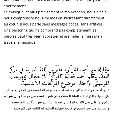
énormément.
La musique, et plus précisément le mouwachah, nous aide à
nous comprendre nous-mêmes en s'adressant directement
au cœur. Il nous parle sans messages codés, sans artifices.
Une personne qui ne comprend pas complètement les
paroles peut très bien apprécier et assimiler le message à
travers la musique.
مقابلة مع أحمد الخرّاز، مدّرّس لّلغة العربية في مركز
اللّغة. ينظّم أحمد فعّاليّة "الموشّح" للاحتفال بمهرجان
الموسيقى واختار موضوع الموشّحات الأندلسيّة.
غادر أحمد فرنسا، مكان ولادته، لبدء مسيرته الجامعية في المغرب. هناك،
نال شهادة الدّراسات العليا المتقدّمة ثم تابع دراسته في فرنسا ونال شهادة
دكتوراه أولى في الأدب المقارن. بعدها، بدأ بتدريس اللّغتين الفرنسية
والعربية في ستراسبورغ. قادته شهادة الدكتوراه الثانية في الترجمة