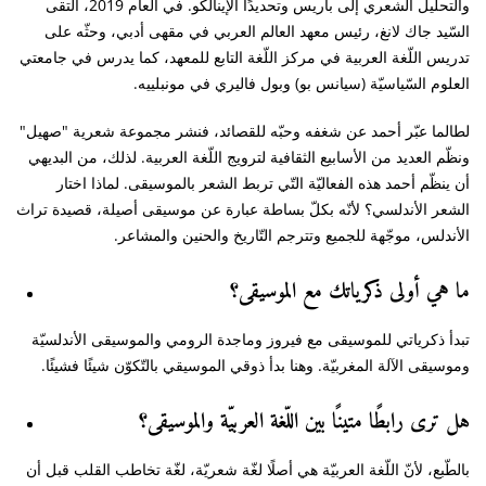
والتحليل الشعري إلى باريس وتحديدًا الإينالكو. في العام 2019، التقى
السّيد جاك لانغ، رئيس معهد العالم العربي في مقهى أدبي، وحثّه على
تدريس اللّغة العربية في مركز اللّغة التابع للمعهد، كما يدرس في جامعتي
.
العلوم السّياسيّة (سيانس بو) وبول فاليري في مونبلييه
لطالما عبّر أحمد عن شغفه وحبّه للقصائد، فنشر مجموعة شعرية "صهيل"
ونظّم العديد من الأسابيع الثقافية لترويج اللّغة العربية. لذلك، من البديهي
أن ينظّم أحمد هذه الفعاليّة التّي تربط الشعر بالموسيقى. لماذا اختار
الشعر الأندلسي؟ لأنّه بكلّ بساطة عبارة عن موسيقى أصيلة، قصيدة تراث
الأندلس، موجّهة للجميع وتترجم التّاريخ والحنين والمشاعر.
ما هي أولى ذكرياتك مع الموسيقى؟
تبدأ ذكرياتي للموسيقى مع فيروز وماجدة الرومي والموسيقى الأندلسيّة
وموسيقى الآلة المغربيّة. وهنا بدأ ذوقي الموسيقي بالتّكوّن شيئًا فشيئًا.
هل ترى رابطًا متينًا بين اللّغة العربيّة والموسيقى؟
بالطّبع، لأنّ اللّغة العربيّة هي أصلًا لغّة شعريّة، لغّة تخاطب القلب قبل أن