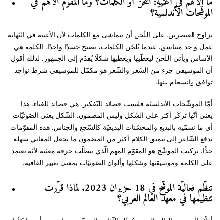
ما الأهم في أغنية: اللّحن أو الكلمات؟ وما المقوّم الأهم في
الموشّحات الأندلسيّة؟
تزاوج العنصرين. على اللّحن أن يتماشى مع الكلمات لأن الأغنية في النّهاية
عمل واحد متناسق. عندما تُلحّن الكلمات، تصبح جسدًا واحدًا. الكلمة هي
الأساس ويأتي اللّحن ليغطّيها ويعطيها شكلًا يُقدّم إلى الجمهور. لذلك أقول
أن الموسيقى جزء من الشّعر والشّعر هو مكمّل للموسيقى شرط تواجد
توافق وانسجام بينها.
أمّا الموشّحات الأندلسيّة فليست قصائد للتّفكير، هي قصائد للغناء. هذا
يعني أنّها تركّز أكثر على الشّكل وليس المضمون. الشّكل يعني الصّوتيّات
أي ما نسمّيه بالبديع والمحسّنات البديعيّة كالسّجع والجناس. هذه المقوّمات
تدفع الشّاعر إلى تنميق الكلام أكثر من المضمون ما يجعل المعاني سهلة
جدًّا. تركيب الموشّح هو المقوّم المهم الّذي يتطلّب حرفة معيّنة لأنّه يعتمد
على الكلمة وموسيقتها وشكلها وألوان الصّوتيّات بمعنى تغيير القافية.
تنظّم فعاليّة الموشّح في 18 حزيران 2023. لماذا قرّرت
تنظيمها في معهد العالم العربي؟