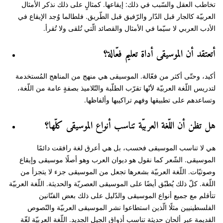
تخاطب العقل والسّبب في ذلك: إيقاعها. كمثالٍ على ذلك نذكر الأمثال
العربيّة كالجار قبل الدّار والرّفيق قبل الطّريق. فلطالما وُجد الإيقاع في
الأدب العربي لا سيّما في الأمثال والقصائد الّتي تُلقى ولا تُقرأ.
أتعتقد أن الموسيقى أداة تعليم فعّالة؟
أكيد، وحتّى أكثر من فعّالة. الموسيقى هي منهج من المناهج المُستخدمة
لتدريس اللّغة العربيّة لأنّها تقرّب الطلّبة والتّلاميذ بصفةٍ عامة من اللّغة،
وتساعدهم على تطبيقها وفهم تراكيبها وألفاظها.
هل تظن أن اللّغة العربيّة تناسب أنواع الموسيقى كلّها؟
هي لا تناسب الموسيقى فحسب، بل هي أعرق لغة رافقت دائمًا
الموسيقى. الشّعر كما نقول هو ديوان العرب وهو أصلًا موسيقى وإيقاع
وصوتيّات. اللّغة العربيّة بشعرها تجعل من الموسيقى جزء لا يتجزأ من
اللّغة. كلّ ذلك يُطبّق أيضًا على الموسيقى العصريّة والحديثة. اللّغة العربيّة
تتأقلم مع جميع أنواع الموسيقى والدّليل على ذلك بعض الفنّانين
الفلسطينيين مثلًا الّذين استطاعوا نشر الموسيقى العربيّة والنّصوص
القديمة عبر ألحانٍ حديثة تناسب أذواق الجيل الجديد. اللّغة العربيّة لغّة