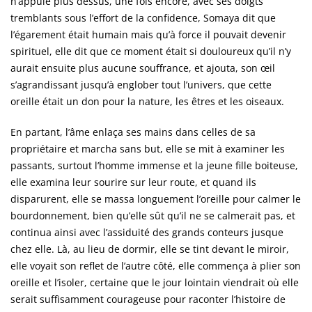
n’appuie plus dessus, une fois encore, avec ses doigts
tremblants sous l’effort de la confidence, Somaya dit que
l’égarement était humain mais qu’à force il pouvait devenir
spirituel, elle dit que ce moment était si douloureux qu’il n’y
aurait ensuite plus aucune souffrance, et ajouta, son œil
s’agrandissant jusqu’à englober tout l’univers, que cette
oreille était un don pour la nature, les êtres et les oiseaux.
En partant, l’âme enlaça ses mains dans celles de sa
propriétaire et marcha sans but, elle se mit à examiner les
passants, surtout l’homme immense et la jeune fille boiteuse,
elle examina leur sourire sur leur route, et quand ils
disparurent, elle se massa longuement l’oreille pour calmer le
bourdonnement, bien qu’elle sût qu’il ne se calmerait pas, et
continua ainsi avec l’assiduité des grands conteurs jusque
chez elle. Là, au lieu de dormir, elle se tint devant le miroir,
elle voyait son reflet de l’autre côté, elle commença à plier son
oreille et l’isoler, certaine que le jour lointain viendrait où elle
serait suffisamment courageuse pour raconter l’histoire de