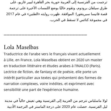
ترجمت من الفرنسية إلى العربية حورية بحر القاهرة لبيير غازيو، على
طرق سيلفان برودوم، وتقوم حاليًا بوضع اللمسات الأخيرة على ترجمة
قصة فانيسا سبرينغورا: الموافقة. ظهرت روايته «الطنين» في عام 2017
في مجموعة كنائس لا تسقط في الحرب.
____________________________
Lola Maselbas
Traductrice de l'arabe vers le français vivant actuellement
à Lille, en France, Lola Maselbas obtient en 2020 un master
en traduction littéraire et études arabes à l’INALCO (Paris).
Lectrice de fiction, de fantasy et de poésie, elle porte un
intérêt particulier aux textes qui présentent des formes de
narration complexes, voire inédites, et expriment avec
sensibilité une part de l’expérience humaine.
لولا ماسلباس تترجم من العربية إلى الفرنسية وهي تعيش حالياً في مدينة
ليل الفرنسية. حصلت عام 2020 على درجة الماستر في الترجمة الأدبية