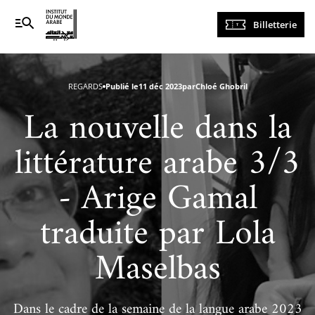
Navigation
Billetterie
principale
REGARDS
Publié le
11 déc 2023
par
Chloé Ghobril
La nouvelle dans la
littérature arabe 3/3
- Arige Gamal
traduite par Lola
Maselbas
Dans le cadre de la semaine de la langue arabe 2023