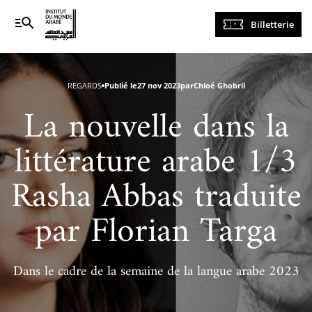
Navigation
Billetterie
principale
REGARDS
Publié le
27 nov 2023
par
Chloé Ghobril
La nouvelle dans la
littérature arabe 1/3
Rasha Abbas traduite
par Florian Targa
Dans le cadre de la semaine de la langue arabe 2023