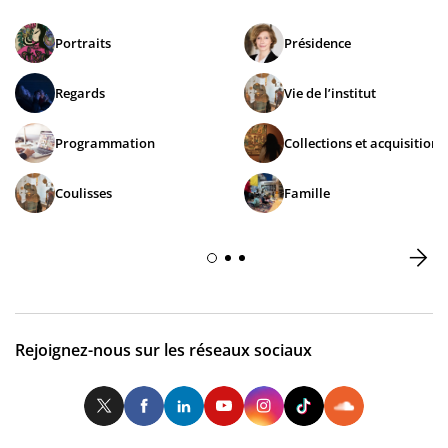
Portraits
Présidence
Regards
Vie de l’institut
Programmation
Collections et acquisitions
Coulisses
Famille
Rejoignez-nous sur les réseaux sociaux
Twitter
Facebook
LinkedIn
Youtube
Instagram
Tiktok
So