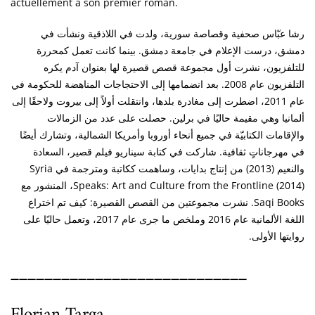
actuellement à son premier roman.
رشا عبّاس صحفية وقصاصة سورية، ولدت في اللاذقية ونشأت في
دمشق، درست الإعلام في جامعة دمشق. بينما كانت تعمل كمحررة
للتلفزيون، نشرت أول مجموعة قصص قصيرة لها بعنوان آدم يكره
التلفزيون عام 2008. بعد انضمامها إلى الاحتجاجات المناهضة للحكومة في
عام 2011، اضطرت إلى مغادرة بلدها، وانتقلت أولاً إلى بيروت ولاحقًا إلى
ألمانيا وهي مقيمة حاليًا في برلين. حصلت على عدد من الزمالات
والإقامات الكتابيّة في جميع أنحاء أوروبا وأمريكا الشمالية، وتشارك أيضًا
في مهرجاناتٍ ثقافية. شاركت في كتابة سيناريو فيلم قصير، السعادة
والنعيم (2013) من إنتاج بدايات، وساهمت ككاتبة ومترجمة في Syria
Speaks: Art and Culture from the Frontline (2014)، المنشور مع
Saqi Books. نشرت مجموعتين من القصص القصيرة: كيف تم اختراع
اللغة الألمانية عام 2016 وملخص ما جرى عام 2017، وتعمل حاليًا على
روايتها الأولى.
____________________________