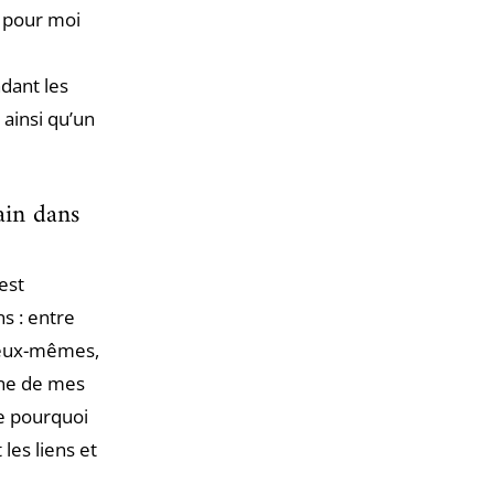
t pour moi
ndant les
 ainsi qu’un
ain dans
est
s : entre
d’eux-mêmes,
une de mes
le pourquoi
les liens et