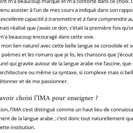
t m’a beaucoup marqué et m’a conforté dans ce choix. U
venu assister à l’un de mes cours a indiqué dans son rappo
 excellente capacité à transmettre et à faire comprendre au
amais réalisé que j’avais ce don, c’était la première fois qu’
a m’a beaucoup encouragé dans cette voie.
 mon lien naturel avec cette belle langue se consolide et 
s poèmes et les romans que je lis, les chansons que j’écou
turel qui gravite autour de la langue arabe me fascine, que c
’architecture ou même sa syntaxe, si complexe mais si bell
étonner et de me passionner.
avoir choisi l’IMA pour enseigner ?
ion, l’IMA s’est distingué comme un haut lieu de connaiss
ent de la langue arabe ; c’est donc tout naturellement qu
ette institution.