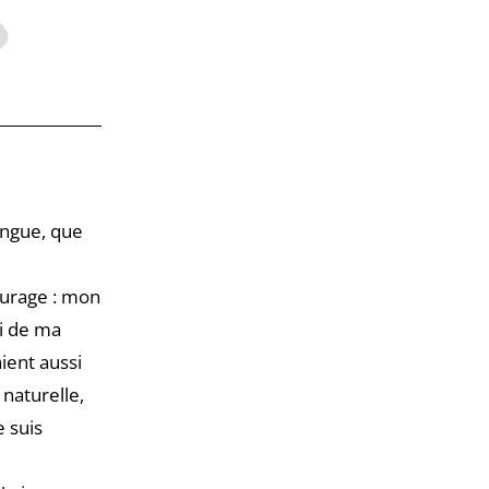
angue, que
ourage : mon
ri de ma
ient aussi
naturelle,
e suis