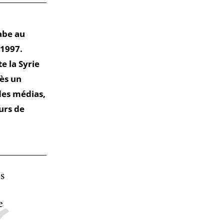
abe au
 1997.
e la Syrie
ès un
des médias,
urs de
es
e