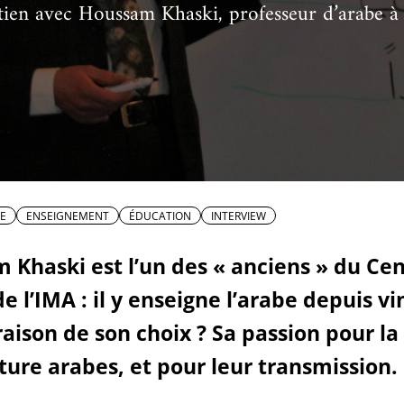
tien avec Houssam Khaski, professeur d’arabe à
cueillir une exposition pédagogique itinérante / Host
e et de civilisation arabes
L’heure du conte
 educational travelling exhibition
E
ENSEIGNEMENT
ÉDUCATION
INTERVIEW
 Khaski est l’un des « anciens » du Ce
e l’IMA : il y enseigne l’arabe depuis vi
raison de son choix ? Sa passion pour la
lture arabes, et pour leur transmission.