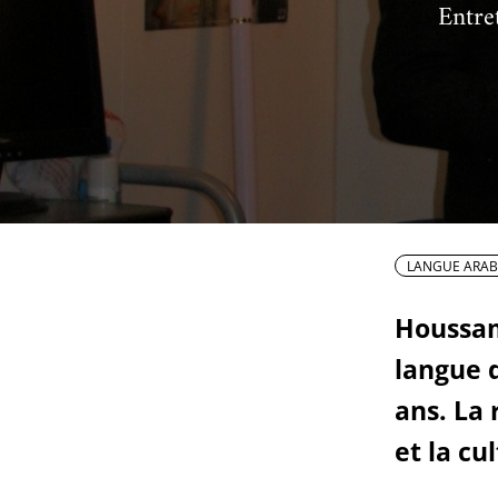
Entre
Ac
Le projet de nouveau musée
Festivals
Centre de langu
an
Les rencontres économiques du monde arabe
Cinéma
Takam Tikou
Musique
Les Journées de l'histoire de l'IMA
Littérature et poésie
LANGUE ARAB
Houssam
langue d
ans. La 
et la cu