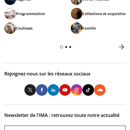
Programmation
Collections et acquisitions
Coulisses
Famille
Rejoignez-nous sur les réseaux sociaux
Twitter
Facebook
LinkedIn
Youtube
Instagram
Tiktok
So
Newsletter de l'IMA : retrouvez toute notre actualité