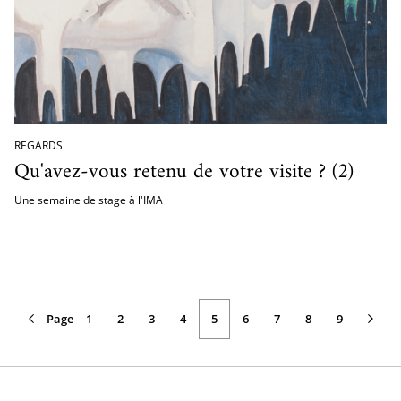
REGARDS
Qu'avez-vous retenu de votre visite ? (2)
Une semaine de stage à l'IMA
Page
Page
Page
Page
Page
1
Page
2
Page
3
Page
4
5
Page
6
Page
7
Page
8
Page
9
précédente
courante
suivante