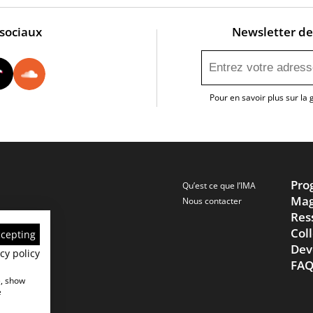
 sociaux
Newsletter de 
utube
Instagram
Tiktok
Soundcloud
Pour en savoir plus sur la
Pro
Qu’est ce que l’IMA
Mag
Nous contacter
Res
Col
ccepting
Dev
cy policy
FA
e, show
e