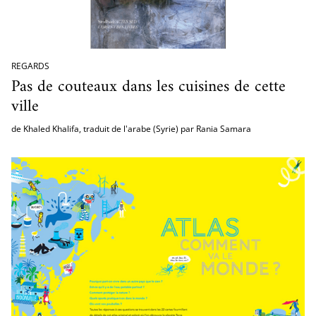
cueillir une exposition pédagogique itinérante / Host
e et de civilisation arabes
L’heure du conte
 educational travelling exhibition
REGARDS
Pas de couteaux dans les cuisines de cette
ville
de Khaled Khalifa, traduit de l'arabe (Syrie) par Rania Samara