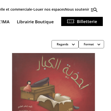
elle et commerciale
Louer nos espaces
Nous soutenir
Billetterie
L'IMA
Librairie Boutique
Regards
Format