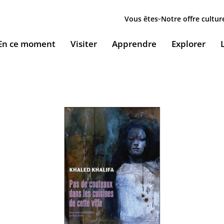
Menu
secondaire
Vous êtes
Notre offre cultur
ion
En ce moment
Visiter
Apprendre
Explorer
le
Accueillir nos expositions / Host our exhibitions
VOUS ACCUEILLENT
ESSOURCES & PÉDAGOGIE
LES RENDEZ-VOUS
Ingénierie culturelle
couvrir le monde arabe
Les Jeudis de l’IMA
Documents institutionnels
ïla Shahid
ssources pédagogiques
Ici & Maintenant
Nous rejoindre / Carrières
eunesse
ssources documentaires
Falsafa I Les RDV de la philosophie arabe
Mécènes et sponsors
que
taïr, le portail documentaire de l'IMA
Les Samedis de la poésie
Nous contacter
ramique, Café littéraire et self
nsulter / Emprunter des livres et des médias à la
Rencontres littéraires de l’IMA
bliothèque de l'IMA
Les escales musicales du musée