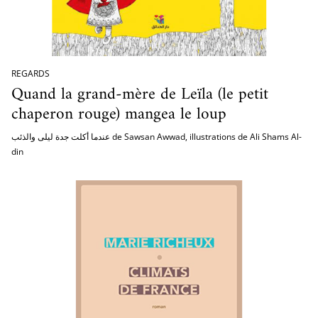
REGARDS
Quand la grand-mère de Leïla (le petit
chaperon rouge) mangea le loup
عندما أكلت جدة ليلى والذئب de Sawsan Awwad, illustrations de Ali Shams Al-
din