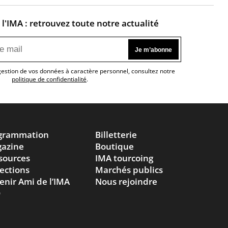
l'IMA : retrouvez toute notre actualité
 gestion de vos données à caractère personnel, consultez notre
politique de confidentialité
.
grammation
Billetterie
azine
Boutique
sources
IMA tourcoing
lections
Marchés publics
enir Ami de l’IMA
Nous rejoindre
Q