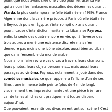
point que nous avons créé une vidéo pour retracer sa vie –,
qui a nourri les fantasmes masculins des décennies durant ;
Warda
, la plus contemporaine (elle était née en 1939), Franco-
Algérienne dont la carrière précoce, à Paris où elle était née,
à Beyrouth puis en Égypte, s’interrompit dix ans durant
pour… cause d’interdiction maritale. La Libanaise
Fayrouz
,
enfin, la seule des quatre encore en vie, qui à l’inverse des
trois autres a mené une existence discrète mais n’en
demeure pas moins une icône absolue, aussi bien au Liban
que dans l’ensemble du monde arabe.
Nous allons faire revivre ces divas à travers leurs chansons,
leurs photos, leurs objets personnels…, mais aussi leurs
passages au
cinéma
. Fayrouz, notamment, a joué dans des
comédies musicales
, ce que rappellera l’affiche d’un de ses
films : une immense toile peinte (plus de 4 m de long),
visuellement très impressionnante ; et une pièce très rare,
car de telles affiches ont pratiquement toutes disparu
aujourd’hui.
Que pouvaient ressentir ces divas en entrant sur scène ? C’est