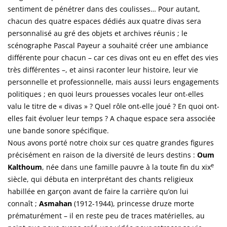
sentiment de pénétrer dans des coulisses… Pour autant,
chacun des quatre espaces dédiés aux quatre divas sera
personnalisé au gré des objets et archives réunis ; le
scénographe Pascal Payeur a souhaité créer une ambiance
différente pour chacun – car ces divas ont eu en effet des vies
très différentes –, et ainsi raconter leur histoire, leur vie
personnelle et professionnelle, mais aussi leurs engagements
politiques ; en quoi leurs prouesses vocales leur ont-elles
valu le titre de « divas » ? Quel rôle ont-elle joué ? En quoi ont-
elles fait évoluer leur temps ? A chaque espace sera associée
une bande sonore spécifique.
Nous avons porté notre choix sur ces quatre grandes figures
précisément en raison de la diversité de leurs destins :
Oum
e
Kalthoum
, née dans une famille pauvre à la toute fin du xix
siècle, qui débuta en interprétant des chants religieux
habillée en garçon avant de faire la carrière qu’on lui
connaît ;
Asmahan
(1912-1944), princesse druze morte
prématurément – il en reste peu de traces matérielles, au