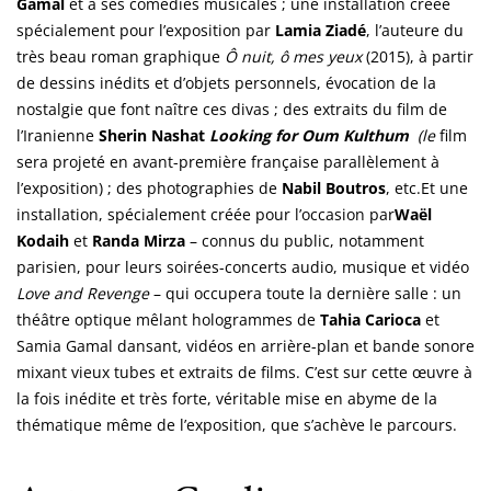
Gamal
et à ses comédies musicales ; une installation créée
spécialement pour l’exposition par
Lamia Ziadé
, l’auteure du
très beau roman graphique
Ô nuit, ô mes yeux
(2015), à partir
de dessins inédits et d’objets personnels, évocation de la
nostalgie que font naître ces divas ; des extraits du film de
l’Iranienne
Sherin Nashat
Looking for Oum Kulthum
(le
film
sera projeté en avant-première française parallèlement à
l’exposition) ; des photographies de
Nabil Boutros
, etc.
Et une
installation, spécialement créée pour l’occasion par
Waël
Kodaih
et
Randa Mirza
– connus du public, notamment
parisien, pour leurs soirées-concerts audio, musique et vidéo
Love and Revenge
– qui occupera toute la dernière salle : un
théâtre optique mêlant hologrammes de
Tahia Carioca
et
Samia Gamal dansant, vidéos en arrière-plan et bande sonore
mixant vieux tubes et extraits de films. C’est sur cette œuvre à
la fois inédite et très forte, véritable mise en abyme de la
thématique même de l’exposition, que s’achève le parcours.