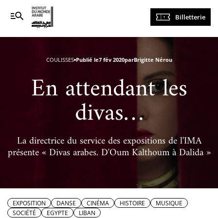
Navigation
Billetterie
principale
COULISSES
Publié le
7 fév 2020
par
Brigitte Nérou
En attendant les
divas…
La directrice du service des expositions de l'IMA
présente « Divas arabes. D'Oum Kalthoum à Dalida »
EXPOSITION
DANSE
CINÉMA
HISTOIRE
MUSIQUE
SOCIÉTÉ
EGYPTE
LIBAN