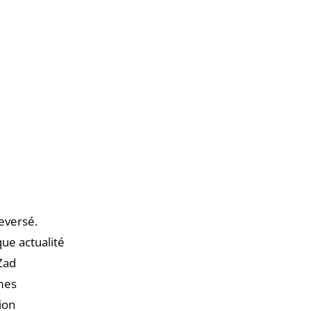
leversé.
ue actualité
 Zad
rmes
tion