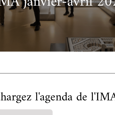
IMA janvier-avril 2
cueillir une exposition pédagogique itinérante / Host
e et de civilisation arabes
L’heure du conte
 educational travelling exhibition
chargez l'agenda de l'IM