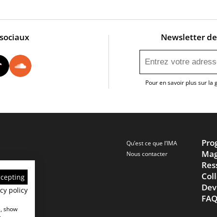
 sociaux
Newsletter de 
utube
Instagram
Tiktok
Soundcloud
Pour en savoir plus sur la
Pro
Qu’est ce que l’IMA
Mag
Nous contacter
Res
Col
ccepting
Dev
cy policy
FA
e, show
e