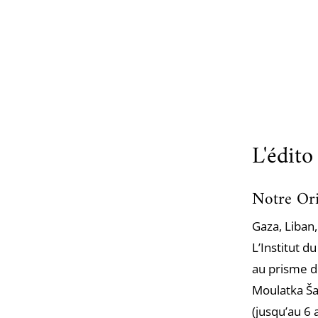
L'édito
Notre Ori
Gaza, Liban,
L’Institut 
au prisme de
Moulatka Šam
(jusqu’au 6 a