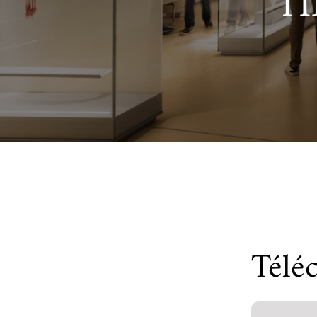
l'
Ac
Le projet de nouveau musée
Festivals
Centre de langu
an
Les rencontres économiques du monde arabe
Cinéma
Takam Tikou
Musique
Les Journées de l'histoire de l'IMA
Littérature et poésie
Télé