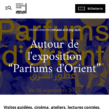
Navigation
Billetterie
principale
PROGRAMMATION
Publié le
15 Sep 2023
Autour de
l'exposition
“Parfums d'Orient”
Visites guidées, cinéma, ateliers, lectures contées,