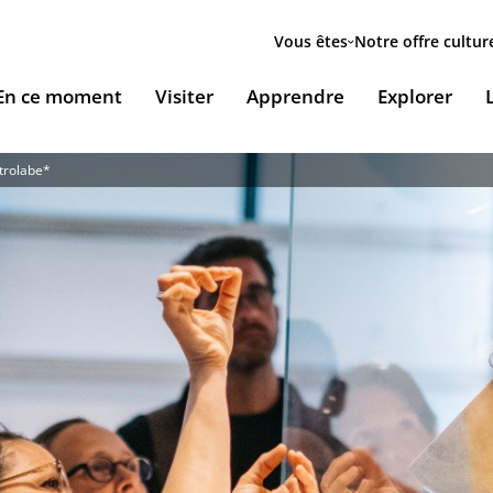
Menu
secondaire
Vous êtes
Notre offre cultur
ion
En ce moment
Visiter
Apprendre
Explorer
le
trolabe*
Accueillir nos expositions / Host our exhibitions
VOUS ACCUEILLENT
ESSOURCES & PÉDAGOGIE
LES RENDEZ-VOUS
Ingénierie culturelle
couvrir le monde arabe
Les Jeudis de l’IMA
Documents institutionnels
ïla Shahid
ssources pédagogiques
Ici & Maintenant
Nous rejoindre / Carrières
eunesse
ssources documentaires
Falsafa I Les RDV de la philosophie arabe
Mécènes et sponsors
que
taïr, le portail documentaire de l'IMA
Les Samedis de la poésie
Nous contacter
ramique, Café littéraire et self
nsulter / Emprunter des livres et des médias à la
Rencontres littéraires de l’IMA
bliothèque de l'IMA
Les escales musicales du musée