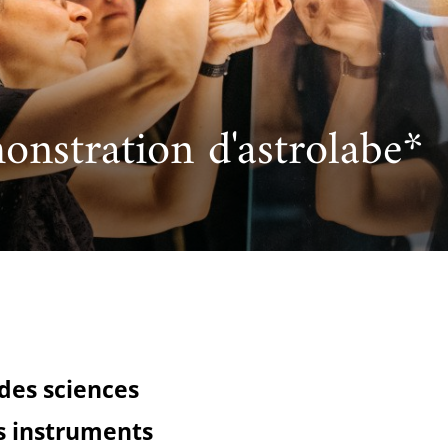
cueillir une exposition pédagogique itinérante / Host
e et de civilisation arabes
L’heure du conte
 educational travelling exhibition
onstration d'astrolabe*
 des sciences
es instruments