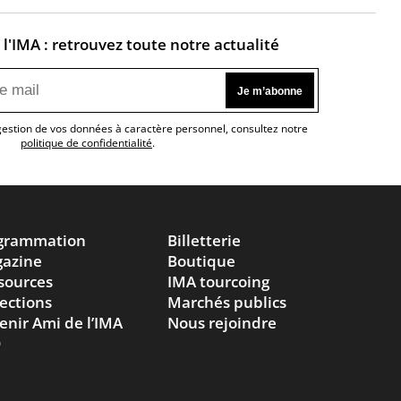
l'IMA : retrouvez toute notre actualité
 gestion de vos données à caractère personnel, consultez notre
politique de confidentialité
.
grammation
Billetterie
azine
Boutique
sources
IMA tourcoing
lections
Marchés publics
enir Ami de l’IMA
Nous rejoindre
Q