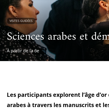
Ac
Le projet de nouveau musée
Festivals
Centre de langu
an
Les rencontres économiques du monde arabe
Cinéma
VISITES GUIDÉES
Takam Tikou
Musique
Sciences arabes et dém
Les Journées de l'histoire de l'IMA
Littérature et poésie
À partir de la 6e
Les participants explorent l’âge d’or
arabes à travers les manuscrits et l