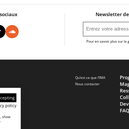
 sociaux
Newsletter de 
utube
Instagram
Tiktok
Soundcloud
Pour en savoir plus sur la
Pro
Qu’est ce que l’IMA
Mag
Nous contacter
Res
Col
ccepting
Dev
cy policy
FA
e, show
e