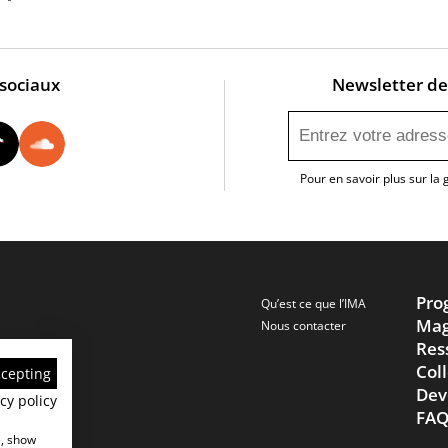
 sociaux
Newsletter de 
utube
Instagram
Tiktok
Soundcloud
Pour en savoir plus sur la
Pro
Qu’est ce que l’IMA
Mag
Nous contacter
Res
Col
ccepting
Dev
cy policy
FA
e, show