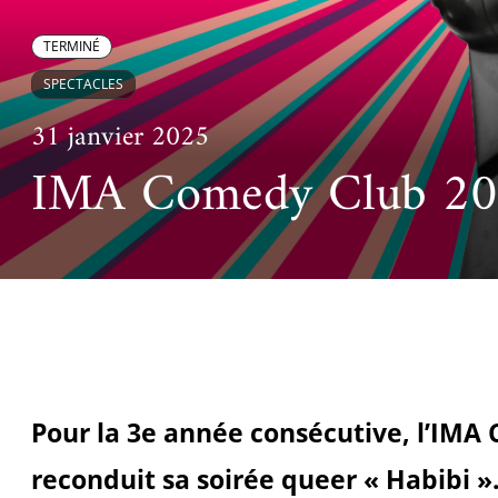
Ac
Le projet de nouveau musée
Festivals
Centre de langu
an
TERMINÉ
Les rencontres économiques du monde arabe
Cinéma
SPECTACLES
Takam Tikou
Musique
31 janvier 2025
Les Journées de l'histoire de l'IMA
IMA Comedy Club 2025
Littérature et poésie
Pour la 3e année consécutive, l’IMA
reconduit sa soirée queer « Habibi ».