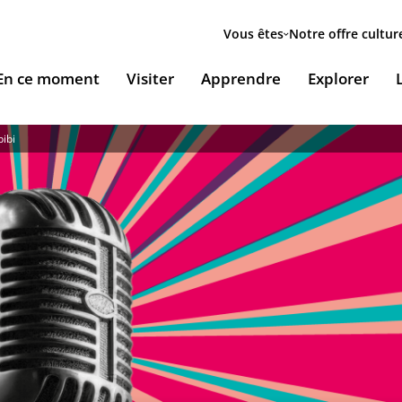
Menu
secondaire
Vous êtes
Notre offre cultur
ion
En ce moment
Visiter
Apprendre
Explorer
le
ibi
Accueillir nos expositions / Host our exhibitions
VOUS ACCUEILLENT
ESSOURCES & PÉDAGOGIE
LES RENDEZ-VOUS
Ingénierie culturelle
couvrir le monde arabe
Les Jeudis de l’IMA
Documents institutionnels
ïla Shahid
ssources pédagogiques
Ici & Maintenant
Nous rejoindre / Carrières
eunesse
ssources documentaires
Falsafa I Les RDV de la philosophie arabe
Mécènes et sponsors
que
taïr, le portail documentaire de l'IMA
Les Samedis de la poésie
Nous contacter
ramique, Café littéraire et self
nsulter / Emprunter des livres et des médias à la
Rencontres littéraires de l’IMA
bliothèque de l'IMA
Les escales musicales du musée