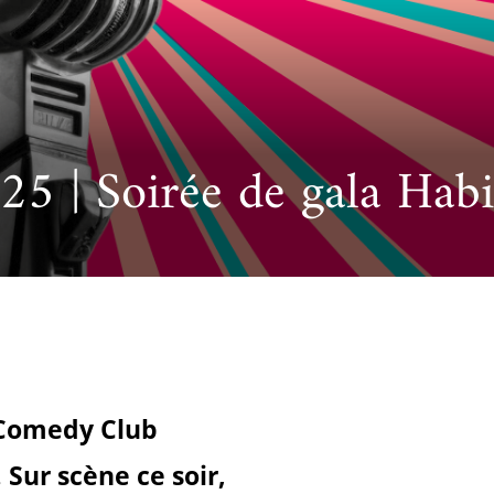
cueillir une exposition pédagogique itinérante / Host
e et de civilisation arabes
L’heure du conte
 educational travelling exhibition
 | Soirée de gala Habi
 Comedy Club
 Sur scène ce soir,