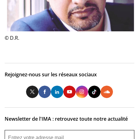
© D.R.
Rejoignez-nous sur les réseaux sociaux
Twitter
Facebook
LinkedIn
Youtube
Instagram
Tiktok
So
Newsletter de l'IMA : retrouvez toute notre actualité