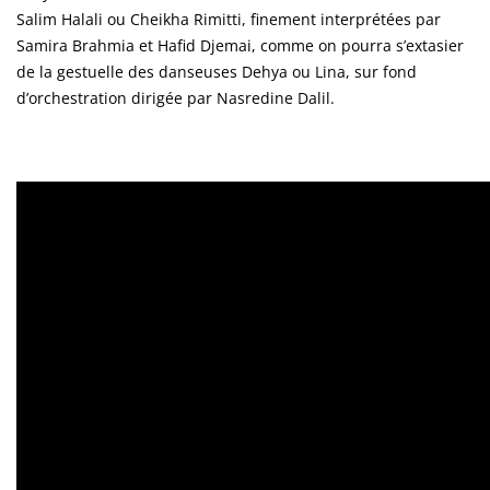
Salim Halali ou Cheikha Rimitti, finement interprétées par
Samira Brahmia et Hafid Djemai, comme on pourra s’extasier
de la gestuelle des danseuses Dehya ou Lina, sur fond
d’orchestration dirigée par Nasredine Dalil.