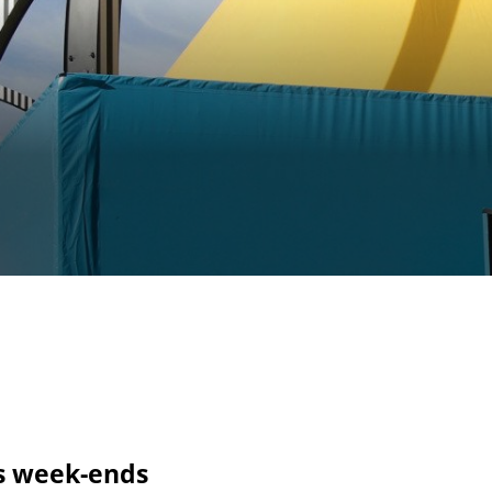
cueillir une exposition pédagogique itinérante / Host
e et de civilisation arabes
L’heure du conte
 educational travelling exhibition
is week-ends