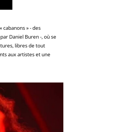
s « cabanons » - des
 par Daniel Buren -, où se
ures, libres de tout
s aux artistes et une