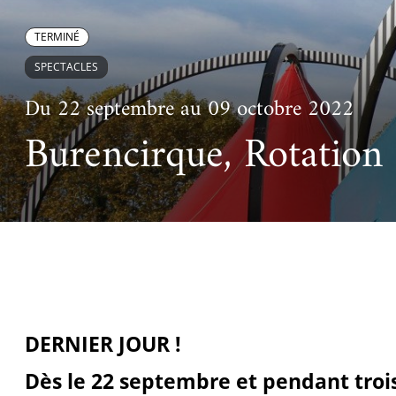
Ac
Le projet de nouveau musée
Festivals
Centre de langu
an
TERMINÉ
Les rencontres économiques du monde arabe
Cinéma
SPECTACLES
Takam Tikou
Musique
Du 22 septembre au 09 octobre 2022
Les Journées de l'histoire de l'IMA
Burencirque, Rotation
Littérature et poésie
DERNIER JOUR !
Dès le 22 septembre et pendant tro