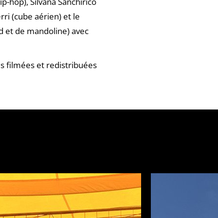
ip-hop), Silvana Sanchirico
rri (cube aérien) et le
ud et de mandoline) avec
s filmées et redistribuées