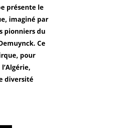
be présente le
ue, imaginé par
es pionniers du
 Demuynck. Ce
cirque, pour
l’Algérie,
e diversité