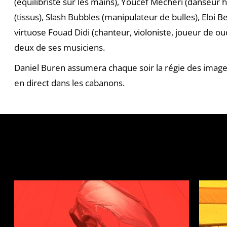
(équilibriste sur les mains), Youcef Mecheri (danseur h
(tissus), Slash Bubbles (manipulateur de bulles), Eloi Be
virtuose Fouad Didi (chanteur, violoniste, joueur de o
deux de ses musiciens.
Daniel Buren assumera chaque soir la régie des image
en direct dans les cabanons.