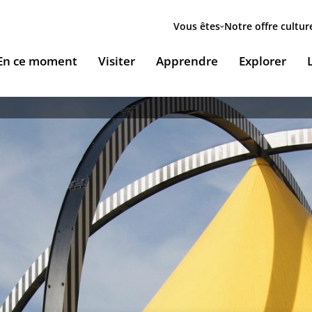
Menu
secondaire
Vous êtes
Notre offre cultur
ion
En ce moment
Visiter
Apprendre
Explorer
le
Accueillir nos expositions / Host our exhibitions
VOUS ACCUEILLENT
ESSOURCES & PÉDAGOGIE
LES RENDEZ-VOUS
Ingénierie culturelle
couvrir le monde arabe
Les Jeudis de l’IMA
Documents institutionnels
ïla Shahid
ssources pédagogiques
Ici & Maintenant
Nous rejoindre / Carrières
eunesse
ssources documentaires
Falsafa I Les RDV de la philosophie arabe
Mécènes et sponsors
que
taïr, le portail documentaire de l'IMA
Les Samedis de la poésie
Nous contacter
ramique, Café littéraire et self
nsulter / Emprunter des livres et des médias à la
Rencontres littéraires de l’IMA
bliothèque de l'IMA
Les escales musicales du musée