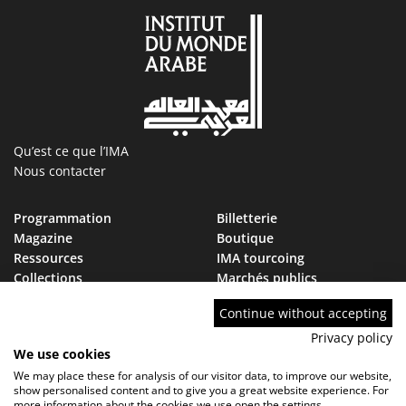
Qu’est ce que l’IMA
Nous contacter
Programmation
Billetterie
Magazine
Boutique
Ressources
IMA tourcoing
Collections
Marchés publics
Devenir Ami de l’IMA
Nous rejoindre
Continue without accepting
FAQ
Privacy policy
We use cookies
We may place these for analysis of our visitor data, to improve our website,
show personalised content and to give you a great website experience. For
more information about the cookies we use open the settings.