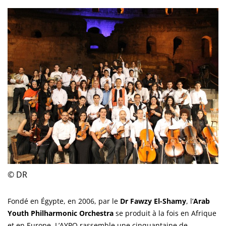
© DR
Fondé en Égypte, en 2006, par le
Dr Fawzy El-Shamy
, l’
Arab
Youth Philharmonic Orchestra
se produit à la fois en Afrique
et en Europe. L’AYPO rassemble une cinquantaine de