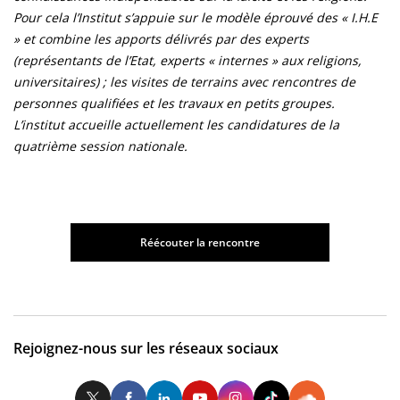
Pour cela l’Institut s’appuie sur le modèle éprouvé des « I.H.E
» et combine les apports délivrés par des experts
(représentants de l’Etat, experts « internes » aux religions,
universitaires) ; les visites de terrains avec rencontres de
personnes qualifiées et les travaux en petits groupes.
L’institut accueille actuellement les candidatures de la
quatrième session nationale.
Réécouter la rencontre
Rejoignez-nous sur les réseaux sociaux
Twitter
Facebook
LinkedIn
Youtube
Instagram
Tiktok
So