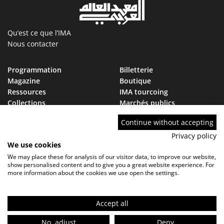
Qu’est ce que l’IMA
Nous contacter
Programmation
Billetterie
Magazine
Boutique
Ressources
IMA tourcoing
Collections
Marchés publics
Devenir Ami de l’IMA
Nous rejoindre
Continue without accepting
FAQ
Privacy policy
We use cookies
We may place these for analysis of our visitor data, to improve our website,
show personalised content and to give you a great website experience. For
more information about the cookies we use open the settings.
Contact
FAQ
Marchés publics
Mentions légales - Politique de confidentialité
Réglement de visite
Accept all
FR
No, adjust
Deny