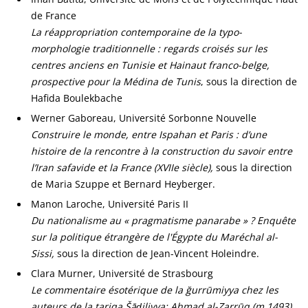
de France
La réappropriation contemporaine de la typo-
morphologie traditionnelle : regards croisés sur les
centres anciens en Tunisie et Hainaut franco-belge,
prospective pour la Médina de Tunis
, sous la direction de
Hafida Boulekbache
Werner Gaboreau, Université Sorbonne Nouvelle
Construire le monde, entre Ispahan et Paris : d’une
histoire de la rencontre à la construction du savoir entre
l’Iran safavide et la France (XVIIe siècle),
sous la direction
de Maria Szuppe et Bernard Heyberger.
Manon Laroche, Université Paris II
Du nationalisme au « pragmatisme panarabe » ? Enquête
sur la politique étrangère de l'Égypte du Maréchal al-
Sissi,
sous la direction de Jean-Vincent Holeindre.
Clara Murner, Université de Strasbourg
Le commentaire ésotérique de la ğurrūmiyya chez les
auteurs de la ṭariqa Šāḏiliyya: Aḥmad al-Zarrūq (m.1493),