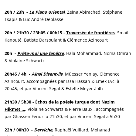
20h / 23h -
Le Piano oriental
, Zeina Abirached, Stéphane
Tsapis & Luc André Deplasse
20h / 21h30 / 23h05 / 00h15 -
Traversée de frontières
, Smaîl
Kanouté, Batiste Darsoulant & Clémence Azincourt
20h -
Prête-moi une fenêtre
, Hala Mohammad, Noma Omran
& Violaine Schwartz
20h45 / 4h -
Ainsi Disent-ils
, Müesser Yeniay, Clémence
Azincourt, accompagnées par Issa Hassan & Emek Evci à
20h45, et par Vincent Segal & Estelle Meyer à 4h
21h30 / 5h30 -
Échos de la poésie turque dont Nazim
Hikmet ...
, Violaine Schwartz & Pierre Baux , accompagnés
par Ghassen Fendri à 21h30, et par Vincent Segal à 5h30
22h / 00h30 -
Derviche
, Raphaël Vuillard, Mohanad