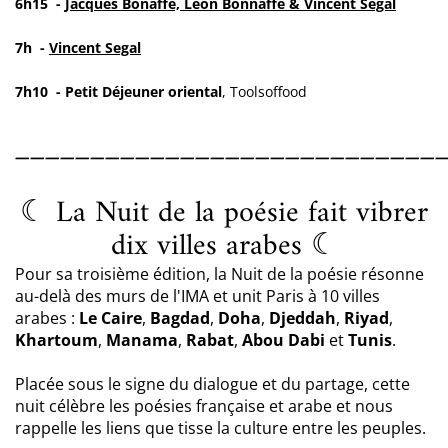
6h15 -
Jacques Bonaffé, Léon Bonnaffé & Vincent Segal
7h -
Vincent Segal
7h10 - Petit Déjeuner oriental
,
Toolsoffood
____________________________
☾ La Nuit de la poésie fait vibrer
dix villes arabes ☾
Pour sa troisième édition, la Nuit de la poésie résonne
au-delà des murs de l'IMA et unit Paris à 10 villes
arabes :
Le Caire
,
Bagdad
,
Doha
,
Djeddah
,
Riyad
,
Khartoum
,
Manama
,
Rabat
,
Abou Dabi
et
Tunis
.
Placée sous le signe du dialogue et du partage, cette
nuit célèbre les poésies française et arabe et nous
rappelle les liens que tisse la culture entre les peuples.