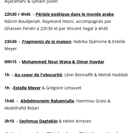
Aljaramani & Sylvain Julien
22h30 / 4h45 -
Périple poétique dans le monde arabe
,
Nâzim Boudjenah, Raymond Hosni, accompagnés par
Ghassen Fendri à 22h30 et par Vincent Segal à 4h45
23h30 -
Fragments de la maison
, Habiba Djahnine & Estelle
Meyer
00h15 -
Mohammed Nour Wana & Omar Haydar
1h -
Au coeur de l'obscurité
, Léon Bonnaffé & Mehdi Haddab
1h -
Estelle Meyer
& Grégoire Letouvet
1h45 -
Abdelmoneim Rahamtalla
, Hammou Graïa &
Abdelhafid Bidari
3h15 -
Seyhmus Dagtekin
& Helen Arntzen