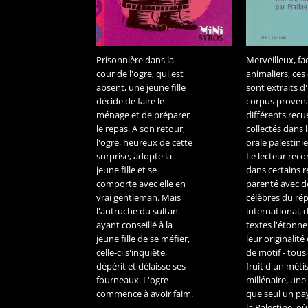
Prisonnière dans la
Merveilleux, fa
cour de l'ogre, qui est
animaliers, ces
absent, une jeune fille
sont extraits d
décide de faire le
corpus proven
ménage et de préparer
différents recue
le repas. A son retour,
collectés dans l
l'ogre, heureux de cette
orale palestini
surprise, adopte la
Le lecteur reco
jeune fille et se
dans certains r
comporte avec elle en
parenté avec d
vrai gentleman. Mais
célèbres du rép
l'autruche du sultan
international, 
ayant conseillé à la
textes l'étonne
jeune fille de se méfier,
leur originalité
celle-ci s'inquiète,
de motif - tous
dépérit et délaisse ses
fruit d'un méti
fourneaux. L'ogre
millénaire, une
commence à avoir faim.
que seul un p
la Palestine, où