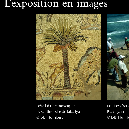
L'exposition en images
Détail d'une mosaïque
Equipes franc
byzantine, site de Jabaliya
Blakhiyah
© J.-B. Humbert
© J.-B. Humb