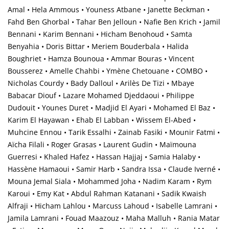
Amal • Hela Ammous • Youness Atbane • Janette Beckman •
Fahd Ben Ghorbal • Tahar Ben Jelloun • Nafie Ben Krich • Jamil
Bennani • Karim Bennani • Hicham Benohoud • Samta
Benyahia • Doris Bittar • Meriem Bouderbala • Halida
Boughriet • Hamza Bounoua • Ammar Bouras • Vincent
Bousserez • Amelle Chahbi • Ymène Chetouane • COMBO •
Nicholas Courdy • Bady Dalloul • Arilès De Tizi • Mbaye
Babacar Diouf • Lazare Mohamed Djeddaoui • Philippe
Dudouit • Younes Duret • Madjid El Ayari • Mohamed El Baz •
Karim El Hayawan • Ehab El Labban • Wissem El-Abed •
Muhcine Ennou • Tarik Essalhi • Zainab Fasiki • Mounir Fatmi •
Aïcha Filali • Roger Grasas • Laurent Gudin • Maïmouna
Guerresi • Khaled Hafez • Hassan Hajjaj • Samia Halaby •
Hassène Hamaoui • Samir Harb • Sandra Issa • Claude Iverné •
Mouna Jemal Siala • Mohammed Joha • Nadim Karam • Rym
Karoui • Emy Kat • Abdul Rahman Katanani • Sadik Kwaish
Alfraji • Hicham Lahlou • Marcuss Lahoud • Isabelle Lamrani •
Jamila Lamrani • Fouad Maazouz • Maha Malluh • Rania Matar