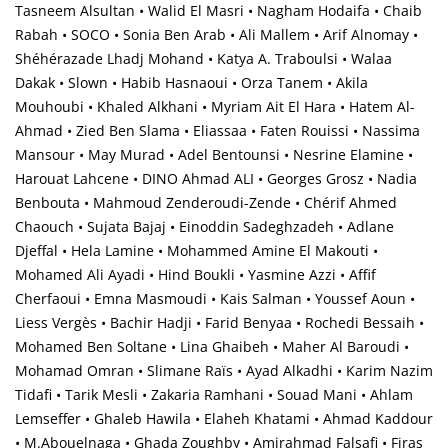
Tasneem Alsultan • Walid El Masri • Nagham Hodaifa • Chaib
Rabah • SOCO • Sonia Ben Arab • Ali Mallem • Arif Alnomay •
Shéhérazade Lhadj Mohand • Katya A. Traboulsi • Walaa
Dakak • Slown • Habib Hasnaoui • Orza Tanem • Akila
Mouhoubi • Khaled Alkhani • Myriam Ait El Hara • Hatem Al-
Ahmad • Zied Ben Slama • Eliassaa • Faten Rouissi • Nassima
Mansour • May Murad • Adel Bentounsi • Nesrine Elamine •
Harouat Lahcene • DINO Ahmad ALI • Georges Grosz • Nadia
Benbouta • Mahmoud Zenderoudi-Zende • Chérif Ahmed
Chaouch • Sujata Bajaj • Einoddin Sadeghzadeh • Adlane
Djeffal • Hela Lamine • Mohammed Amine El Makouti •
Mohamed Ali Ayadi • Hind Boukli • Yasmine Azzi • Affif
Cherfaoui • Emna Masmoudi • Kais Salman • Youssef Aoun •
Liess Vergès • Bachir Hadji • Farid Benyaa • Rochedi Bessaih •
Mohamed Ben Soltane • Lina Ghaibeh • Maher Al Baroudi •
Mohamad Omran • Slimane Raïs • Ayad Alkadhi • Karim Nazim
Tidafi • Tarik Mesli • Zakaria Ramhani • Souad Mani • Ahlam
Lemseffer • Ghaleb Hawila • Elaheh Khatami • Ahmad Kaddour
• M.Abouelnaga • Ghada Zoughby • Amirahmad Falsafi • Firas