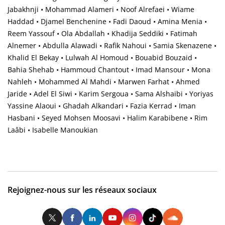
Jabakhnji • Mohammad Alameri • Noof Alrefaei • Wiame
Haddad • Djamel Benchenine • Fadi Daoud • Amina Menia •
Reem Yassouf • Ola Abdallah • Khadija Seddiki • Fatimah
Alnemer • Abdulla Alawadi • Rafik Nahoui • Samia Skenazene •
Khalid El Bekay • Lulwah Al Homoud • Bouabid Bouzaid •
Bahia Shehab • Hammoud Chantout • Imad Mansour • Mona
Nahleh • Mohammed Al Mahdi • Marwen Farhat • Ahmed
Jaride • Adel El Siwi • Karim Sergoua • Sama Alshaibi • Yoriyas
Yassine Alaoui • Ghadah Alkandari • Fazia Kerrad • Iman
Hasbani • Seyed Mohsen Moosavi • Halim Karabibene • Rim
Laâbi • Isabelle Manoukian
Rejoignez-nous sur les réseaux sociaux
Twitter
Facebook
LinkedIn
Youtube
Instagram
Tiktok
So