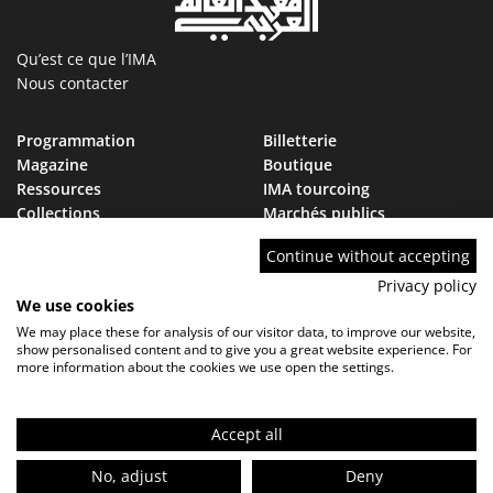
Qu’est ce que l’IMA
Nous contacter
Programmation
Billetterie
Magazine
Boutique
Ressources
IMA tourcoing
Collections
Marchés publics
Devenir Ami de l’IMA
Nous rejoindre
Continue without accepting
FAQ
Privacy policy
We use cookies
We may place these for analysis of our visitor data, to improve our website,
show personalised content and to give you a great website experience. For
more information about the cookies we use open the settings.
Contact
FAQ
Marchés publics
Mentions légales - Politique de confidentialité
Réglement de visite
Accept all
FR
No, adjust
Deny