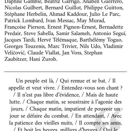
Daphne Gamble, Beatriz Garrigo, Anabell Guerrero,
Nicolas Guilbert, Bernard Guillot, Philippe Guitton,
Stéphane Herbelin, Ahmad Kaddour, Julio Le Parc,
Patrick Lombard, Ivan Messac, May Murad,
Françoise Pierson, Ernest Pignon-Ernest, Bernadette
Predair, Steve Sabella, Samir Salameh, Antonio Seguí,
Jacques Tardi, Hervé Télémaque, Barthélémy Toguo,
Georges Touzenis, Marc Trivier, Nils Udo, Vladimir
Veličović, Claude Viallat, Jan Voss, Stephan
Zaubitzer, Hani Zurob.
Un peuple est là, / Qui remue et se bat. / Il
appelle et veut vivre. / Entendez-vous son chant ?
/ Il n’est pas libre d’évidence, / Mais de haute
lutte. / Chaque matin, se soustraire à l’agonie des
jours, / Chaque matin, impatient de pouvoir un
jour se défaire du combat. / En attendant, / Avec
la patience des vieilles nuits, / Il compte ses amis,
/ Et boit les heures, milliers d’heures / Qui le