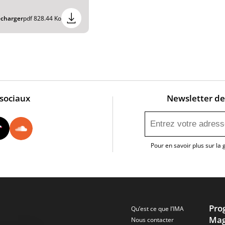
écharger
pdf 828.44 Ko
 sociaux
Newsletter de 
utube
Instagram
Tiktok
Soundcloud
Pour en savoir plus sur la
Pro
Qu’est ce que l’IMA
Mag
Nous contacter