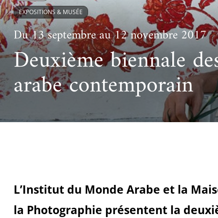
Ac
Le projet de nouveau musée
EXPOSITIONS & MUSÉE
Festivals
Centre de langu
an
Les rencontres économiques du monde arabe
Du 13 septembre au 12 novembre 2017
Cinéma
Takam Tikou
Deuxième biennale de
Musique
Les Journées de l'histoire de l'IMA
arabe contemporain
Littérature et poésie
L’Institut du Monde Arabe et la Ma
la Photographie présentent la deuxi