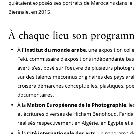
qu’étaient exposés ses portraits de Marocains dans le
Biennale, en 2015.
À chaque lieu son program
À
l’Institut du monde arabe
, une exposition coll
Feki, commissaire d’expositions indépendante basé
averti s’est posé sur l’oeuvre de plusieurs photog
sur des talents méconnus originaires des pays ara
croisera démarches conceptuelles, plastiques, poé
documentaires.
À la
Maison Européenne de la Photographie
, l
et écritures diverses de Hicham Benohoud, Farid
réalisés respectivement en Algérie, en Egypte et 
À la
Cité internationale des arts
, un panorama d