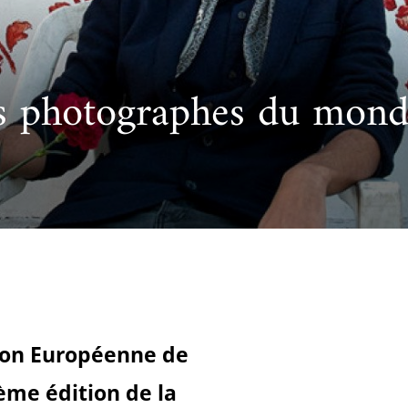
cueillir une exposition pédagogique itinérante / Host
e et de civilisation arabes
L’heure du conte
 educational travelling exhibition
s photographes du mon
ison Européenne de
ème édition de la