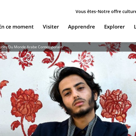
Menu
secondaire
Vous êtes
Notre offre cultur
ion
En ce moment
Visiter
Apprendre
Explorer
le
aphes Du Monde Arabe Contemporain
Accueillir nos expositions / Host our exhibitions
VOUS ACCUEILLENT
ESSOURCES & PÉDAGOGIE
LES RENDEZ-VOUS
Ingénierie culturelle
couvrir le monde arabe
Les Jeudis de l’IMA
Documents institutionnels
ïla Shahid
ssources pédagogiques
Ici & Maintenant
Nous rejoindre / Carrières
eunesse
ssources documentaires
Falsafa I Les RDV de la philosophie arabe
Mécènes et sponsors
que
taïr, le portail documentaire de l'IMA
Les Samedis de la poésie
Nous contacter
ramique, Café littéraire et self
nsulter / Emprunter des livres et des médias à la
Rencontres littéraires de l’IMA
bliothèque de l'IMA
Les escales musicales du musée