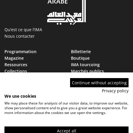
Qu’est ce que l’IMA
Nous contacter
Programmation
Billetterie
Magazine
Boutique
Ressources
IMA tourcoing
Collections
Marchés publics
Devenir Ami de l’IMA
Nous rejoindre
Continue without accepting
FAQ
Privacy policy
We use cookies
We may place these for analysis of our visitor data, to improve our website,
show personalised content and to give you a great website experience. For
more information about the cookies we use open the settings.
Contact
FAQ
Marchés publics
Mentions légales - Politique de confidentialité
Réglement de visite
Accept all